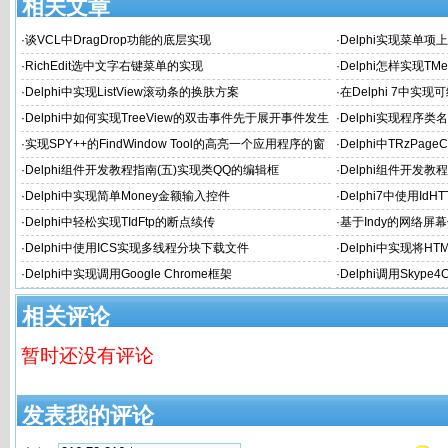
相关文章
·
谈VCL中DragDrop功能的底层实现
·
Delphi实现菜单项
·
RichEdit选中文字右键菜单的实现
·
Delphi怎样实现TMe
·
Delphi中实现ListView滚动条的换肤方案
·
在Delphi 7中
·
Delphi中如何实现TreeView的双击事件先于展开事件发生
·
Delphi实现程序类
·
实现SPY++的FindWindow Tool的高亮一个应用程序的窗
·
Delphi中TRzPa
体或内部Object的边缘
·
Delphi组件开发教程指南(五)实现类QQ的编辑框
·
Delphi组件开发
·
Delphi中实现简单Money金额输入控件
·
Delphi7中使用IdH
·
Delphi中轻松实现TIdFtp的断点续传
·
基于Indy的网络屏幕
·
Delphi中使用ICS实现多线程分块下载文件
·
Delphi中实现将H
·
Delphi中实现调用Google Chrome框架
·
Delphi调用Skyp
相关评论
暂时还没有评论
发表我的评论