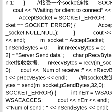
n 1; } //接受一个socket连接 SOCKET 
cout << "Waiting for client to connect" <<
AcceptSocket = SOCKET_ERROR; w
cket == SOCKET_ERROR) { AcceptSo
_socket,NULL,NULL); } cout << "cli
<< endl; m_socket = AcceptSock
t nSendBytes = 0; int nRecvBytes = 0;
2] = "Server:Send data"; char pRecvByt
cket接收数据. nRecvBytes = recv(m_socke
0); cout << "Num of receive :" << nRec
t << pRecvBytes << endl; //向soc
ytes = send(m_socket,pSendBytes,32,0); 
SOCKET_ERROR) { int nErr = WSAG
WSAEACCES; cout << nErr << endl
<"Num of send : " << nSendBytes << end