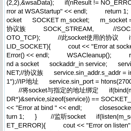
(2,2),&wsaData); if(nResult != NO_E
rror at WSAStartup" << endl; retu
ocket SOCKET m_socket; m_socket = s
协议族 SOCK_STREAM, //SO
OTO_TCP); //此socket使用的协议 if(m_
LID_SOCKET){ cout << "Error at socke
Error() << endl; WSACleanup(); r
nd a socket sockaddr_in service; servic
NET;//协议族 service.sin_addr.s_addr = ine
1");//IP地址 service.sin_port = hto
//将socket与指定的地址绑定 if(bind(m_
DR*)&service,sizeof(service)) == SO
<< "Error at bind " << endl; closeso
turn 1; } //监听socket if(listen(m_so
ET_ERROR){ cout << "Error on listen