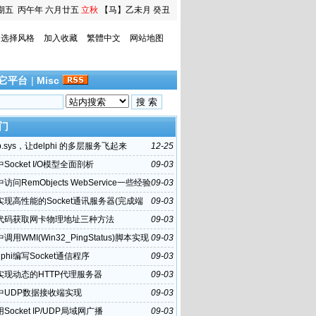
期五
丙午年 六月廿五
立秋
【马】乙未月 癸丑
日
选择风格
加入收藏
繁體中文
网站地图
它平台
|
Misc
门
p.sys，让delphi 的多层服务飞起来
12-25
i中Socket I/O模型全面剖析
09-03
i中访问RemObjects WebService一些经验
09-03
hi实现高性能的Socket通讯服务器(完成端
09-03
CP)
hi代码获取网卡物理地址三种方法
09-03
i中调用WMI(Win32_PingStatus)脚本实现
09-03
令
lphi编写Socket通信程序
09-03
hi实现动态的HTTP代理服务器
09-03
hi中UDP数据接收端实现
09-03
i用Socket IP/UDP局域网广播
09-03