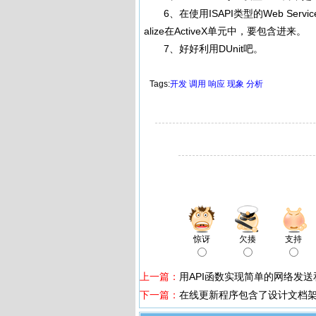
6、在使用ISAPI类型的Web Service中，接口中要
alize在ActiveX单元中，要包含进来。
7、好好利用DUnit吧。
Tags:
开发
调用
响应
现象
分析
惊讶
欠揍
支持
上一篇：
用API函数实现简单的网络发送
下一篇：
在线更新程序包含了设计文档架