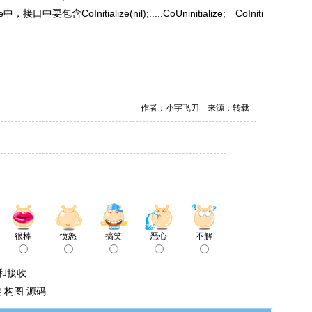
包含CoInitialize(nil);.....CoUninitialize; CoIniti
作者：小宇飞刀 来源：转载
很棒
愤怒
搞笑
恶心
不解
和接收
 构图 源码