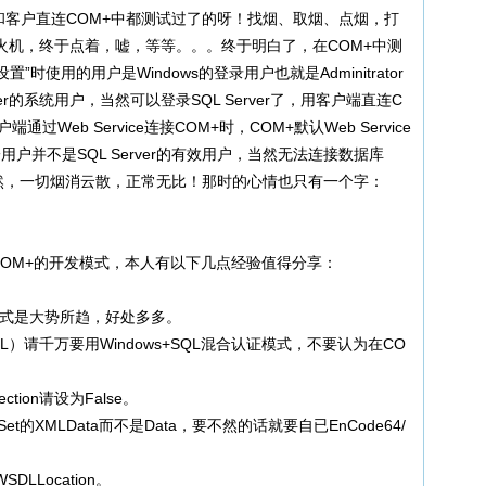
和客户直连COM+中都测试过了的呀！找烟、取烟、点烟，打
火机，终于点着，嘘，等等。。。终于明白了，在COM+中测
置”时使用的用户是Windows的登录用户也就是Adminitrator
ver的系统用户，当然可以登录SQL Server了，用客户端直连C
Web Service连接COM+时，COM+默认Web Service
一用户并不是SQL Server的有效用户，当然无法连接数据库
果然，一切烟消云散，正常无比！那时的心情也只有一个字：
加COM+的开发模式，本人有以下几点经验值得分享：
开发模式是大势所趋，好处多多。
）请千万要用Windows+SQL混合认证模式，不要认为在CO
ction请设为False。
et的XMLData而不是Data，要不然的话就要自已EnCode64/
LLocation。