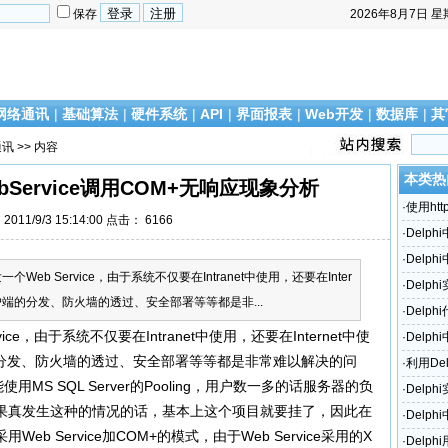
保存
2026年8月7日
星
网络通讯
|
基础算法
|
硬件系统
|
API
|
界面报表
|
Web开发
|
数据库
|
其
通讯
>> 内容
本类热
WebService调用COM+无响应现象分析
·
使用htt
011/9/3 15:14:00 点击：
6166
·
Delph
·
Delph
发一个Web Service，由于系统不仅要在Intranet中使用，还要在Inter
·
Delp
户端的分发、防火墙的透过、安全部署等等都是非...
口模型IO
·
Delp
vice，由于系统不仅要在Intranet中使用，还要在Internet中使
·
Delph
的分发、防火墙的透过、安全部署等等都是非常难以解决的问
PING命
·
利用De
使用MS SQL Server的Pooling，用户数一多的话服务器的负
·
Delp
果真发生这种的情况的话，基本上这个项目就要挂了，因此在
·
Delp
 Service加COM+的模式，由于Web Service采用的X
·
Delph