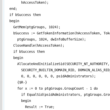
        hAccessToken); 

  end; 

  if bSuccess then 

  begin 

    GetMem(ptgGroups, 1024); 

    bSuccess := GetTokenInformation(hAccessToken, Toke
      ptgGroups, 1024, dwInfoBufferSize); 

    CloseHandle(hAccessToken); 

    if bSuccess then 

    begin 

      AllocateAndInitializeSid(SECURITY_NT_AUTHORITY, 
        SECURITY_BUILTIN_DOMAIN_RID, DOMAIN_ALIAS_RID_
        0, 0, 0, 0, 0, 0, psidAdministrators); 

      {$R-} 

      for x := 0 to ptgGroups.GroupCount - 1 do 

        if EqualSid(psidAdministrators, ptgGroups.Grou
        begin 

          Result := True; 
