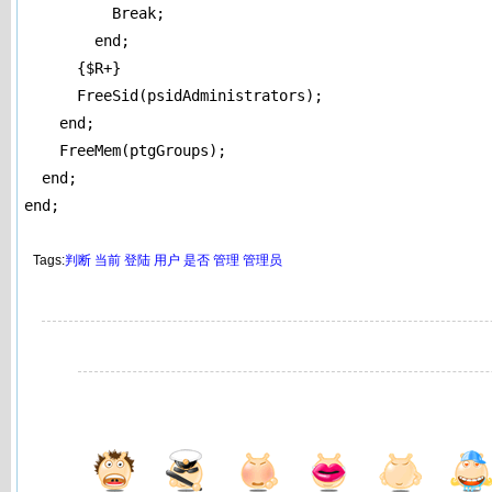
          Break; 

        end; 

      {$R+} 

      FreeSid(psidAdministrators); 

    end; 

    FreeMem(ptgGroups); 

  end; 

end;
Tags:
判断
当前
登陆
用户
是否
管理
管理员