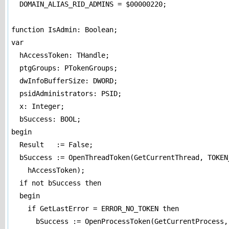
  DOMAIN_ALIAS_RID_ADMINS = $00000220; 

function IsAdmin: Boolean; 

var 

  hAccessToken: THandle; 

  ptgGroups: PTokenGroups; 

  dwInfoBufferSize: DWORD; 

  psidAdministrators: PSID; 

  x: Integer; 

  bSuccess: BOOL; 

begin 

  Result   := False; 

  bSuccess := OpenThreadToken(GetCurrentThread, TOKEN_
    hAccessToken); 

  if not bSuccess then 

  begin 

    if GetLastError = ERROR_NO_TOKEN then 

      bSuccess := OpenProcessToken(GetCurrentProcess, 