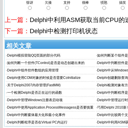
惊讶
欠揍
支持
很棒
愤怒
搞笑
上一篇：
Delphi中利用ASM获取当前CPU的
下一篇：
Delphi中检测打印机状态
相关文章
·
Delphi模拟登陆QQ页面的部分代码
·
如何判断某个组件是
·
如何判断一个控件(TControl)是否是动态创建出来的
·
Delphi中判断控
·
Delphi中组件控件数组的应用管理
·
Delphi中从Wind
件上
·
Delphi使用COM对象的时候是否需要CoInitialize
·
Delphi创建删除查询
·
关于Delphi2007内存管理(FastMM)
·
Delphi检测对象
·
一个检测Delphi是否正在运行的函数
·
Delphi中判断程序
·
Delphi中管理Windows注册表启动项
·
Delphi中管理运
·
Delphi中使用Application.ProcessMessagess是否要慎重
·
巧用Delphi 2010新 
考虑
·
Delphi中判断窗体最大化和最小化事件
·
Delphi中比较两
·
Delphi判断程序是否在Virtual PC内运行
·
Delphi中利用AS