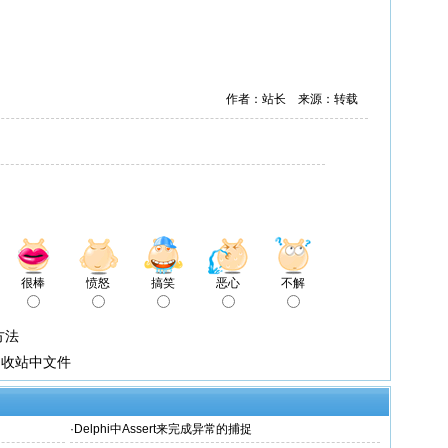
作者：站长 来源：转载
很棒
愤怒
搞笑
恶心
不解
方法
s回收站中文件
·
Delphi中Assert来完成异常的捕捉