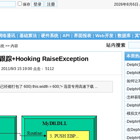
保存
2026年8月6日
网络通讯
|
基础算法
|
硬件系统
|
API
|
界面报表
|
Web开发
|
数据库
|
其
系统
>> 内容
本类热
踪+Hooking RaiseException
·
Delp
011/9/3 15:19:00 点击：
5112
·
Delp
·
如何让
包了 600) this.width = 600;'> 迅雷专用高速下载 ...
·
Delp
·
怎样获取
了？
·
Delp
·
模拟文
·
Delp
·
在Dep
·
Delph