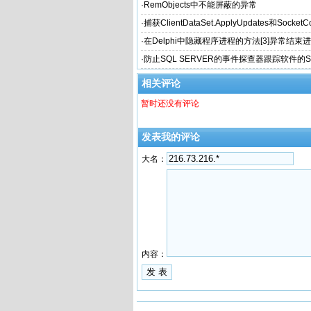
·
RemObjects中不能屏蔽的异常
·
捕获ClientDataSet.ApplyUpdates和SocketC
常
·
在Delphi中隐藏程序进程的方法[3]异常结束
活法
·
防止SQL SERVER的事件探查器跟踪软件的S
相关评论
暂时还没有评论
发表我的评论
大名：
内容：