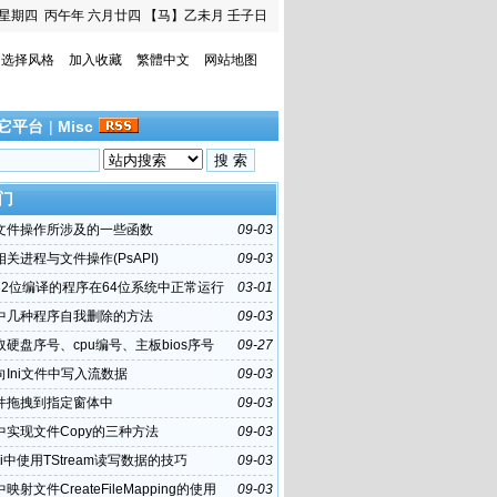
星期四
丙午年 六月廿四
【马】乙未月 壬子日
选择风格
加入收藏
繁體中文
网站地图
它平台
|
Misc
门
hi文件操作所涉及的一些函数
09-03
hi相关进程与文件操作(PsAPI)
09-03
32位编译的程序在64位系统中正常运行
03-01
hi中几种程序自我删除的方法
09-03
硬盘序号、cpu编号、主板bios序号
09-27
hi向Ini文件中写入流数据
09-03
件拖拽到指定窗体中
09-03
hi中实现文件Copy的三种方法
09-03
hi中使用TStream读写数据的技巧
09-03
i中映射文件CreateFileMapping的使用
09-03