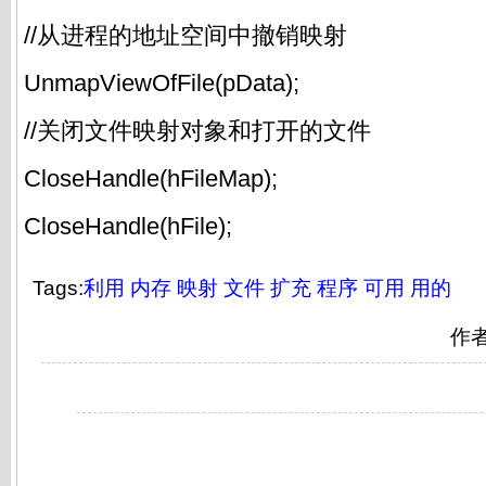
//从进程的地址空间中撤销映射
UnmapViewOfFile(pData);
//关闭文件映射对象和打开的文件
CloseHandle(hFileMap);
CloseHandle(hFile);
Tags:
利用
内存
映射
文件
扩充
程序
可用
用的
作