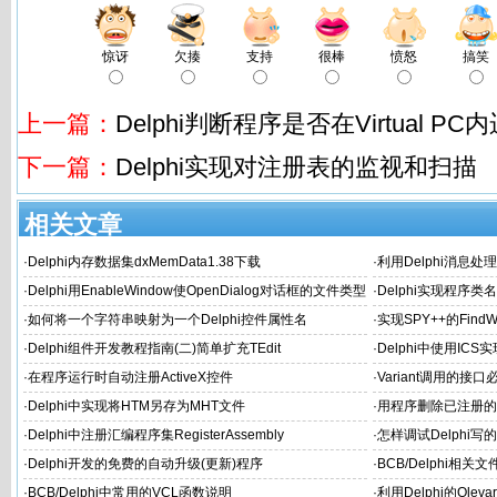
惊讶
欠揍
支持
很棒
愤怒
搞笑
上一篇：
Delphi判断程序是否在Virtual PC
下一篇：
Delphi实现对注册表的监视和扫描
相关文章
·
Delphi内存数据集dxMemData1.38下载
·
利用Delphi消息处
·
Delphi用EnableWindow使OpenDialog对话框的文件类型
·
Delphi实现程序类
选择变灰
·
如何将一个字符串映射为一个Delphi控件属性名
·
实现SPY++的Find
体或内部Object的边
·
Delphi组件开发教程指南(二)简单扩充TEdit
·
Delphi中使用IC
·
在程序运行时自动注册ActiveX控件
·
Variant调用的接口
·
Delphi中实现将HTM另存为MHT文件
·
用程序删除已注册的
·
Delphi中注册汇编程序集RegisterAssembly
·
怎样调试Delphi写
·
Delphi开发的免费的自动升级(更新)程序
·
BCB/Delphi相
·
BCB/Delphi中常用的VCL函数说明
·
利用Delphi的Oleva