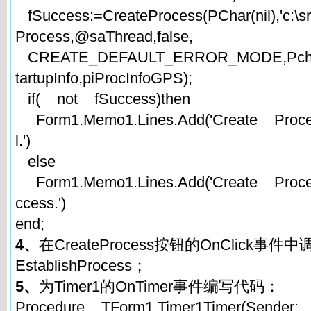
fSuccess:=CreateProcess(PChar(nil),'c:\s
Process,@saThread,false,
CREATE_DEFAULT_ERROR_MODE,Pchar(nil
tartupInfo,piProcInfoGPS);
if( not fSuccess)then
Form1.Memo1.Lines.Add('Create Proce
l.')
else
Form1.Memo1.Lines.Add('Create Proc
ccess.')
end;
4、
在CreateProcess按钮的OnClick事件
EstablishProcess；
5、
为Timer1的OnTimer事件编写代码：
Procedure TForm1.Timer1Timer(Sender: 