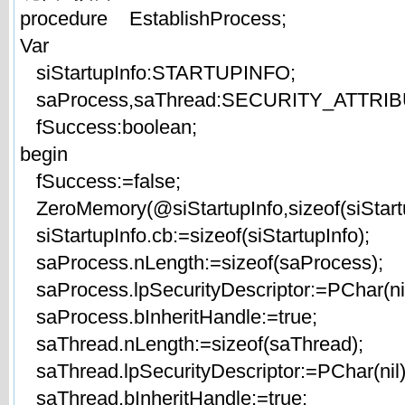
procedure EstablishProcess;
Var
siStartupInfo:STARTUPINFO;
saProcess,saThread:SECURITY_ATTRIB
fSuccess:boolean;
begin
fSuccess:=false;
ZeroMemory(@siStartupInfo,sizeof(siStartu
siStartupInfo.cb:=sizeof(siStartupInfo);
saProcess.nLength:=sizeof(saProcess);
saProcess.lpSecurityDescriptor:=PChar(nil
saProcess.bInheritHandle:=true;
saThread.nLength:=sizeof(saThread);
saThread.lpSecurityDescriptor:=PChar(nil)
saThread.bInheritHandle:=true;