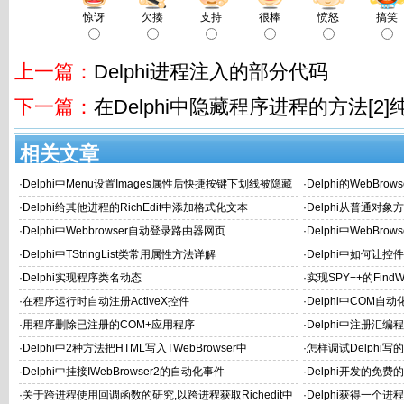
惊讶
欠揍
支持
很棒
愤怒
搞笑
上一篇：
Delphi进程注入的部分代码
下一篇：
在Delphi中隐藏程序进程的方法[2]
相关文章
·
Delphi中Menu设置Images属性后快捷按键下划线被隐藏
·
Delphi的WebBr
解决方法
造方法
·
Delphi给其他进程的RichEdit中添加格式化文本
·
Delphi从普通对
·
Delphi中Webbrowser自动登录路由器网页
·
Delphi中WebBro
·
Delphi中TStringList类常用属性方法详解
·
Delphi中如何让
·
Delphi实现程序类名动态
·
实现SPY++的Find
体或内部Object的边
·
在程序运行时自动注册ActiveX控件
·
Delphi中COM自
·
用程序删除已注册的COM+应用程序
·
Delphi中注册汇编程序集
·
Delphi中2种方法把HTML写入TWebBrowser中
·
怎样调试Delphi写
·
Delphi中挂接IWebBrowser2的自动化事件
·
Delphi开发的免费
·
关于跨进程使用回调函数的研究,以跨进程获取Richedit中
·
Delphi获得一个进