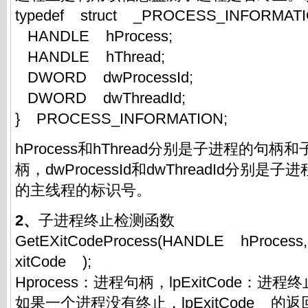
typedef struct _PROCESS_INFORMAT
HANDLE hProcess;
HANDLE hThread;
DWORD dwProcessId;
DWORD dwThreadId;
} PROCESS_INFORMATION;
hProcess和hThread分别是子进程的句
柄，dwProcessId和dwThreadId分别
的主线程的标识号。
2、
子进程终止检测函数
GetEXitCodeProcess(HANDLE hProce
xitCode );
Hprocess：进程句柄，lpExitCode：进
如果一个进程没有终止，lpExitCode 的返回值