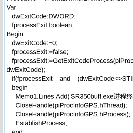
Var
dwExitCode:DWORD;
fprocessExit:boolean;
Begin
dwExitCode:=0;
fprocessExit:=false;
fprocessExit:=GetExitCodeProcess(piPro
dwExitCode);
if(fprocessExit and (dwExitCode<>STI
begin
Memo1.Lines.Add('SR350buff.exe进程终
CloseHandle(piProcInfoGPS.hThread);
CloseHandle(piProcInfoGPS.hProcess);
EstablishProcess;
end;