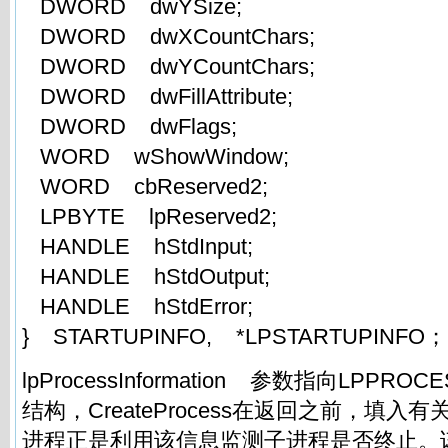
DWORD dwYSize;
DWORD dwXCountChars;
DWORD dwYCountChars;
DWORD dwFillAttribute;
DWORD dwFlags;
WORD wShowWindow;
WORD cbReserved2;
LPBYTE lpReserved2;
HANDLE hStdInput;
HANDLE hStdOutput;
HANDLE hStdError;
} STARTUPINFO, *LPSTARTUPINFO；
lpProcessInformation 参数指向LPPROC
结构，CreateProcess在返回之前，填
进程正是利用该信息监测子进程是否终止。