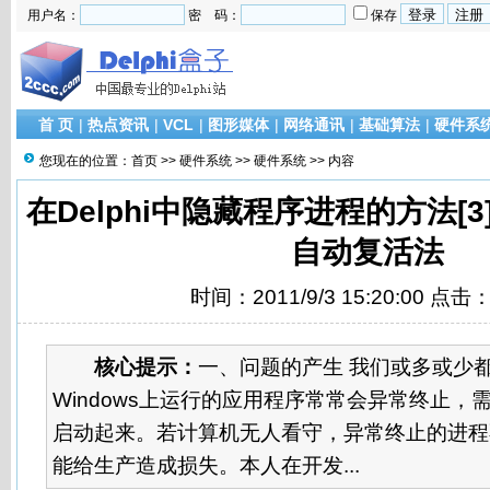
用户名：
密 码：
保存
首 页
|
热点资讯
|
VCL
|
图形媒体
|
网络通讯
|
基础算法
|
硬件系
您现在的位置：
首页
>>
硬件系统
>>
硬件系统
>> 内容
在Delphi中隐藏程序进程的方法[
自动复活法
时间：2011/9/3 15:20:00 点击
核心提示：
一、问题的产生 我们或多或少
Windows上运行的应用程序常常会异常终止，
启动起来。若计算机无人看守，异常终止的进程
能给生产造成损失。本人在开发...