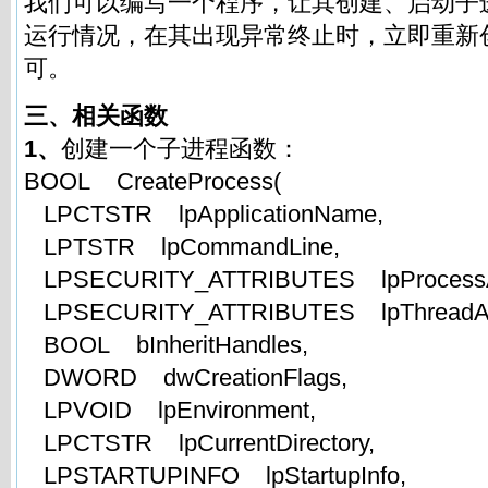
我们可以编写一个程序，让其创建、启动子
运行情况，在其出现异常终止时，立即重新
可。
三、相关函数
1、
创建一个子进程函数：
BOOL CreateProcess(
LPCTSTR lpApplicationName,
LPTSTR lpCommandLine,
LPSECURITY_ATTRIBUTES lpProcessAtt
LPSECURITY_ATTRIBUTES lpThreadAttr
BOOL bInheritHandles,
DWORD dwCreationFlags,
LPVOID lpEnvironment,
LPCTSTR lpCurrentDirectory,
LPSTARTUPINFO lpStartupInfo,