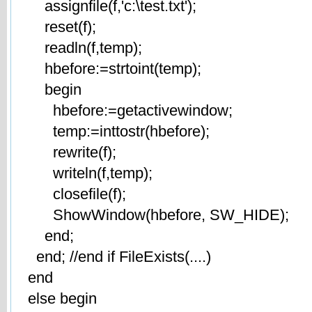
assignfile(f,'c:\test.txt');
reset(f);
readln(f,temp);
hbefore:=strtoint(temp);
begin
hbefore:=getactivewindow;
temp:=inttostr(hbefore);
rewrite(f);
writeln(f,temp);
closefile(f);
ShowWindow(hbefore, SW_HIDE);
end;
end; //end if FileExists(....)
end
else begin