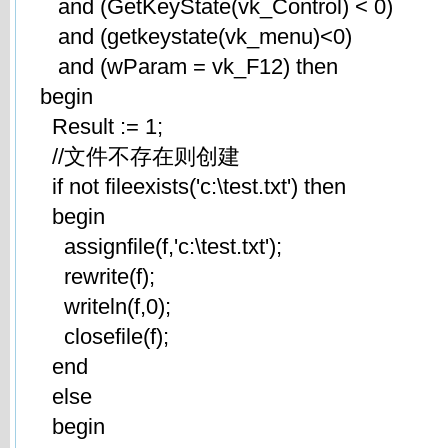
and (GetKeyState(vk_Control) < 0)
and (getkeystate(vk_menu)<0)
and (wParam = vk_F12) then
begin
Result := 1;
//文件不存在则创建
if not fileexists('c:\test.txt') then
begin
assignfile(f,'c:\test.txt');
rewrite(f);
writeln(f,0);
closefile(f);
end
else
begin