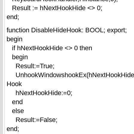
Result := hNextHookHide <> 0;
end;
function DisableHideHook: BOOL; export;
begin
if hNextHookHide <> 0 then
begin
Result:=True;
UnhookWindowshookEx(hNextHookHide);
Hook
hNextHookHide:=0;
end
else
Result:=False;
end;