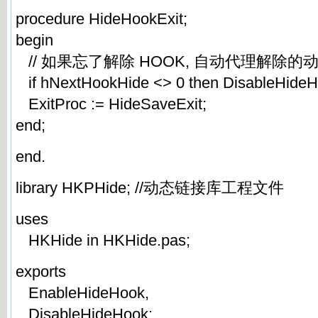
procedure HideHookExit;
begin
// 如果忘了解除 HOOK, 自动代理解除的
if hNextHookHide <> 0 then DisableHideH
ExitProc := HideSaveExit;
end;
end.
library HKPHide; //动态链接库工程文件
uses
HKHide in HKHide.pas;
exports
EnableHideHook,
DisableHideHook;