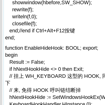
showwindow(hbefore,SW_SHOW);
rewrite(f);
writeln(f,0);
closefile(f);
end;//end if Ctrl+Alt+F12按键
end;
function EnableHideHook: BOOL; export;
begin
Result := False;
if hNextHookHide <> 0 then Exit;
// 挂上 WH_KEYBOARD 这型的 HOOK
下
// 来, 免得 HOOK 呼叫链结断掉
hNextHookHide := SetWindowsHookEx
KeyboardHookHandler,HInstance,0);