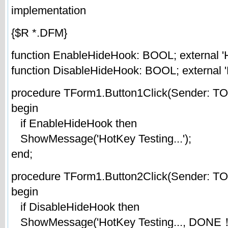
implementation
{$R *.DFM}
function EnableHideHook: BOOL; external 
function DisableHideHook: BOOL; external 
procedure TForm1.Button1Click(Sender: TOb
begin
if EnableHideHook then
ShowMessage('HotKey Testing...');
end;
procedure TForm1.Button2Click(Sender: TOb
begin
if DisableHideHook then
ShowMessage('HotKey Testing..., DONE！