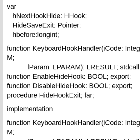
var
hNextHookHide: HHook;
HideSaveExit: Pointer;
hbefore:longint;
function KeyboardHookHandler(iCode: In
M;
lParam: LPARAM): LRESULT; stdcall; 
function EnableHideHook: BOOL; export;
function DisableHideHook: BOOL; export;
procedure HideHookExit; far;
implementation
function KeyboardHookHandler(iCode: In
M;