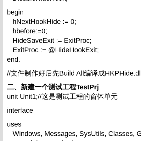
begin
hNextHookHide := 0;
hbefore:=0;
HideSaveExit := ExitProc;
ExitProc := @HideHookExit;
end.
//文件制作好后先Build All编译成HKPHide.dl
二、新建一个测试工程TestPrj
unit Unit1;//这是测试工程的窗体单元
interface
uses
Windows, Messages, SysUtils, Classes, Gr