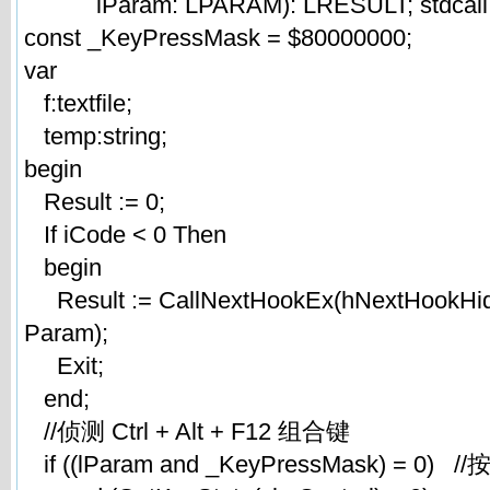
lParam: LPARAM): LRESULT; stdcall; 
const _KeyPressMask = $80000000;
var
f:textfile;
temp:string;
begin
Result := 0;
If iCode < 0 Then
begin
Result := CallNextHookEx(hNextHookHide
Param);
Exit;
end;
//侦测 Ctrl + Alt + F12 组合键
if ((lParam and _KeyPressMask) = 0)