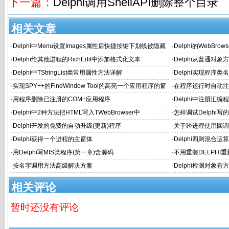
下一篇：
Delphi调用ShellAPI删除整个目录
相关文章
·
Delphi中Menu设置Images属性后快捷按键下划线被隐藏
·
Delphi的WebBr
解决方法
造方法
·
Delphi给其他进程的RichEdit中添加格式化文本
·
Delphi从普通对
·
Delphi中TStringList类常用属性方法详解
·
Delphi实现程序类
·
实现SPY++的FindWindow Tool的高亮一个应用程序的窗
·
在程序运行时自动注册A
体或内部Object的边缘
·
用程序删除已注册的COM+应用程序
·
Delphi中注册汇编程序集
·
Delphi中2种方法把HTML写入TWebBrowser中
·
怎样调试Delphi写
·
Delphi开发的免费的自动升级(更新)程序
·
关于跨进程使用回调函
RTF流为例
·
Delphi获得一个进程的主窗体
·
Delphi四则混合
·
用Delphi写MIS类程序(第一章)含源码
·
不用重装DELPHI
·
按名字调用方法高级解决方案
·
Delphi检测对象
相关评论
暂时还没有评论