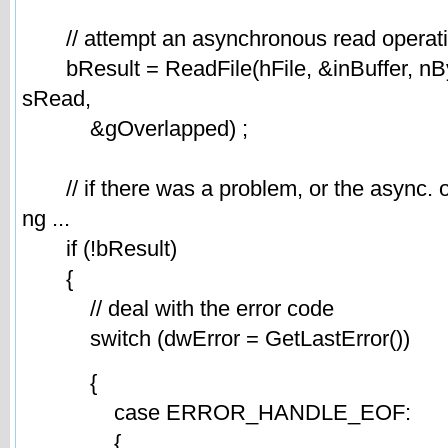
// attempt an asynchronous read operat
bResult = ReadFile(hFile, &inBuffer, nB
sRead,
&gOverlapped) ;
// if there was a problem, or the async. ope
ng ...
if (!bResult)
{
// deal with the error code
switch (dwError = GetLastError())
{
case ERROR_HANDLE_EOF:
{