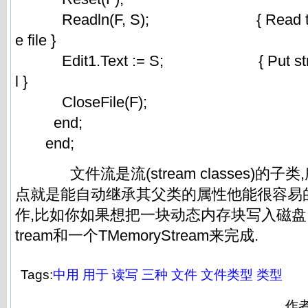
Readln(F, S); { Read the first 
e file }
Edit1.Text := S; { Put string in
l }
CloseFile(F);
end;
end;
文件流是流(stream classes)的子
点就是能自动继承其父类的属性他能很容易
作,比如你如果想把一块动态内存块写入磁盘,可
tream和一个TMemoryStream来完成.
Tags:
中用
用于
读写
三种
文件
文件类型
类型
作