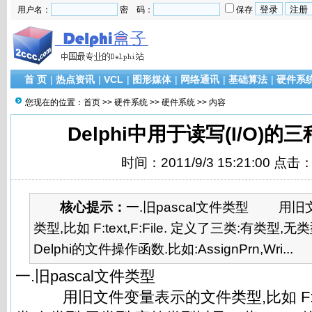
用户名：
密 码：
保存
首 页
|
热点资讯
|
VCL
|
图形媒体
|
网络通讯
|
基础算法
|
硬件系
您现在的位置：
首页
>>
硬件系统
>>
硬件系统
>> 内容
Delphi中用于读写(I/O)
时间：2011/9/3 15:21:00 点击
核心提示：
一.旧pascal文件类型 用
类型,比如 F:text,F:File. 定义了三类:有类型
Delphi的文件操作函数.比如:AssignPrn,Wri...
一.旧pascal文件类型
用旧文件变量表示的文件类型,比如 F:text,