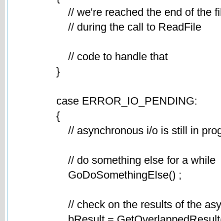
// we're reached the end of the fi
// during the call to ReadFile
// code to handle that
}
case ERROR_IO_PENDING:
{
// asynchronous i/o is still in prog
// do something else for a while
GoDoSomethingElse() ;
// check on the results of the asyn
bResult = GetOverlappedResult(hFi