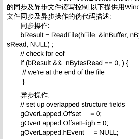
的同步及异步文件读写控制,以下提供用Win
文件同步及异步操作的伪代码描述:
同步操作:
bResult = ReadFile(hFile, &inBuffer, nB
sRead, NULL) ;
// check for eof
if (bResult && nBytesRead == 0, ) {
// we're at the end of the file
}
异步操作:
// set up overlapped structure fields
gOverLapped.Offset = 0;
gOverLapped.OffsetHigh = 0;
gOverLapped.hEvent = NULL;