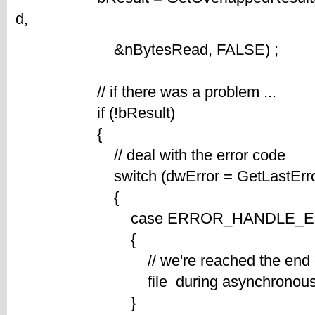
d,
&nBytesRead, FALSE) ;
// if there was a problem ...
if (!bResult)
{
// deal with the error code
switch (dwError = GetLastError
{
case ERROR_HANDLE_EO
{
// we're reached the end of t
file during asynchronous op
}