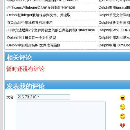
·
利用Delphi的Olevariant类型操作WebBrowser
·
让BDS2007(Delph
个性的文件名
·
声明const的Integer类型的多维数组时的赋值
·
Delphi调用unrar.
·
Delphi把Integer数组保存到文件、并读取
·
Delphi单元文件详
·
在Delphi中用线程冒泡法排序
·
Delphi修改文件日
·
12种方法返回2个文件路径之间的公共基路径ExtractBase
·
Delphi中WM_C
Path
·
Delphi中注册关联一个文件类型
·
Delphi中用ShellExe
·
Delphi中实现封装INI文件读写函数
·
Delphi中用TXml
相关评论
暂时还没有评论
发表我的评论
大名：