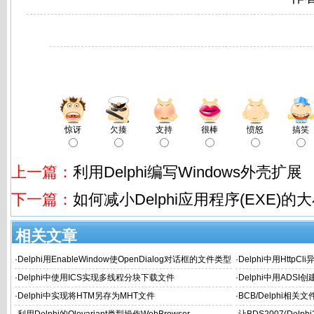
惊讶
欠揍
支持
很棒
愤怒
搞笑
上一篇：
利用Delphi编写Windows外壳扩展
下一篇：
如何减小Delphi应用程序(EXE)的
相关文章
·
Delphi用EnableWindow使OpenDialog对话框的文件类型
·
Delphi中用HttpCl
选择变灰
·
Delphi中使用ICS实现多线程分块下载文件
·
Delphi中用ADSI创
·
Delphi中实现将HTM另存为MHT文件
·
BCB/Delphi相