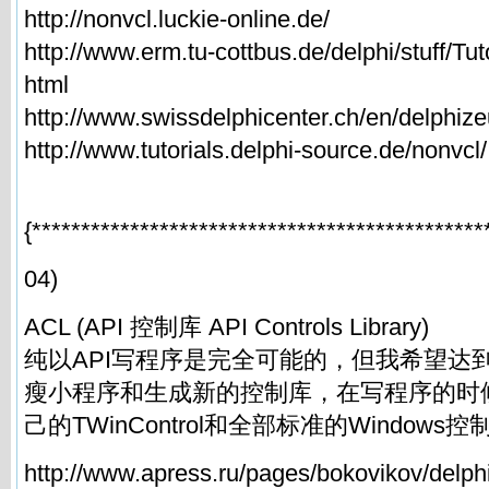
http://nonvcl.luckie-online.de/
http://www.erm.tu-cottbus.de/delphi/stuff/Tu
html
http://www.swissdelphicenter.ch/en/delphiz
http://www.tutorials.delphi-source.de/nonvcl/
{**********************************************
04)
ACL (API 控制库 API Controls Library)
纯以API写程序是完全可能的，但我希望达到
瘦小程序和生成新的控制库，在写程序的时
己的TWinControl和全部标准的Windows控
http://www.apress.ru/pages/bokovikov/delphi