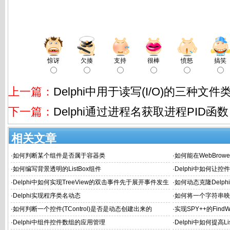
惊讶
欠揍
支持
很棒
愤怒
搞笑
上一篇：
Delphi中用于读写(I/O)的三种文件
下一篇：
Delphi通过进程名获取进程PID函数
相关文章
·
如何判断某个组件是否属于容器类
·
如何能在WebBro
·
如何编写背景透明的ListBox组件
·
Delphi中如何让
·
Delphi中如何实现TreeView的双击事件先于展开事件发生
·
如何动态克隆Delph
·
Delphi实现程序类名动态
·
如何将一个字符串映射
·
如何判断一个控件(TControl)是否是动态创建出来的
·
实现SPY++的Find
体或内部Object的边
·
Delphi中组件控件数组的应用管理
·
Delphi中如何提高Li