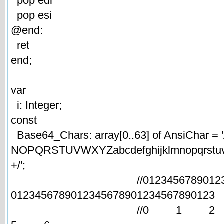
pop edi
pop esi
@end:
ret
end;
var
i: Integer;
const
Base64_Chars: array[0..63] of AnsiChar
NOPQRSTUVWXYZabcdefghijklmnopqrstu
+/';
//0123456789012345678
0123456789012345678901234567890123
//0 1 2