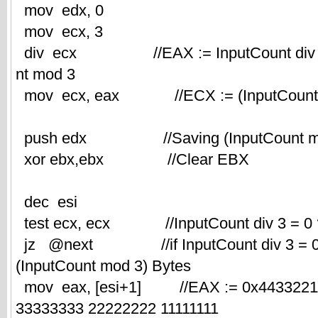
mov edx, 0
mov ecx, 3
div ecx //EAX := InputCount div 3,
nt mod 3
mov ecx, eax //ECX := (InputCount di
push edx //Saving (InputCount mo
xor ebx,ebx //Clear EBX
dec esi
test ecx, ecx //InputCount div 3 = 0 
jz @next //if InputCount div 3 = 0 t
(InputCount mod 3) Bytes
mov eax, [esi+1] //EAX := 0x44332211 
33333333 22222222 11111111