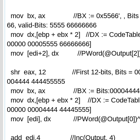
mov bx, ax //BX := 0x5566', , Bits 
66, valid-Bits: 5555 66666666
mov dx,[ebp + ebx * 2] //DX := CodeTabl
00000 00005555 66666666]
mov [edi+2], dx //PWord(@Output[2])
shr eax, 12 //First 12-bits, Bits = 0
004444 444455555
mov bx, ax //BX := Bits:00004444 
mov dx,[ebp + ebx * 2] //DX := CodeTabl
00000 00004444 44445555]
mov [edi], dx //PWord(@Output[0])^
add edi,4 //Inc(Output, 4)