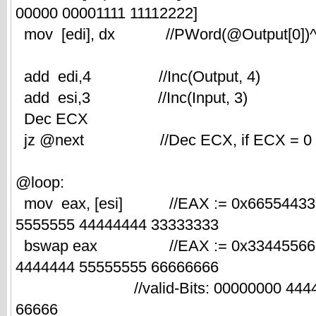
00000 00001111 11112222]
mov [edi], dx //PWord(@Output[0])^
add edi,4 //Inc(Output, 4)
add esi,3 //Inc(Input, 3)
Dec ECX
jz @next //Dec ECX, if ECX = 0 th
@loop:
mov eax, [esi] //EAX := 0x66554433 , 
5555555 44444444 33333333
bswap eax //EAX := 0x33445566 , B
4444444 55555555 66666666
//valid-Bits: 00000000 4444444
66666