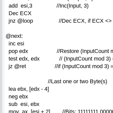
add esi,3 //Inc(Input, 3)
Dec ECX
jnz @loop //Dec ECX, if ECX <> 0 
@next:
inc esi
pop edx //Restore (InputCount m
test edx, edx // (InputCount mod 3) 
jz @ret //if (InputCount mod 3) = 0
//Last one or two Byte(s)
lea ebx, [edx - 4]
neg ebx
sub esi, ebx
mov ax, [esi + 2] //Bits: 11111111 0000