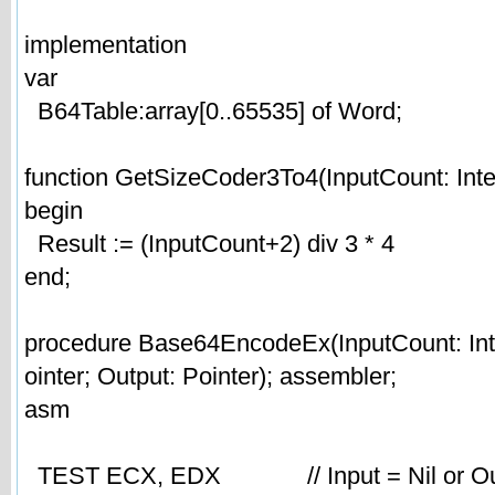
implementation
var
B64Table:array[0..65535] of Word;
function GetSizeCoder3To4(InputCount: Intege
begin
Result := (InputCount+2) div 3 * 4
end;
procedure Base64EncodeEx(InputCount: Inte
ointer; Output: Pointer); assembler;
asm
TEST ECX, EDX // Input = Nil or Outp