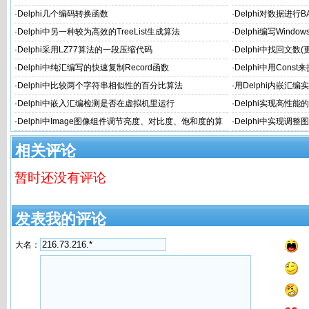
·
Delphi几个编码转换函数
·
Delphi对数据进行
·
Delphi中另一种较为高效的TreeList生成算法
·
Delphi编写Windows
·
Delphi采用LZ77算法的一段压缩代码
·
Delphi中找回文数
·
Delphi中纯汇编写的快速复制Record函数
·
Delphi中用Co
·
Delphi中比较两个字符串相似性的百分比算法
·
用Delphi内嵌汇
·
Delphi中嵌入汇编检测是否在虚拟机里运行
·
Delphi实现高性能
P)
·
Delphi中Image图像组件调节亮度、对比度、饱和度的算
·
Delphi中实现调
法
相关评论
暂时还没有评论
发表我的评论
大名：