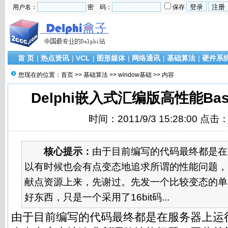
用户名：
密 码：
保存
首 页
|
热点资讯
|
VCL
|
图形媒体
|
网络通讯
|
基础算法
|
硬件系
您现在的位置：
首页
>>
基础算法
>>
window基础
>> 内容
Delphi嵌入式汇编版高性能Ba
时间：2011/9/3 15:28:00 点击
核心提示：
由于目前编写的代码最终都是在
以有时候也会有点变态地追求所谓的性能问题，
献点资源上来，先谢过。先发一个比较变态的单
好东西，只是一个采用了16bit码...
由于目前编写的代码最终都是在服务器上运