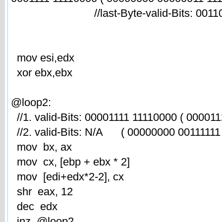
//last-Byte-valid-Bits: 00110000
mov esi,edx
xor ebx,ebx
@loop2:
//1. valid-Bits: 00001111 11110000 ( 00001
//2. valid-Bits: N/A ( 00000000 00111111 
mov bx, ax
mov cx, [ebp + ebx * 2]
mov [edi+edx*2-2], cx
shr eax, 12
dec edx
jnz @loop2