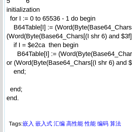
5 6
initialization
for I := 0 to 65536 - 1 do begin
B64Table[I] := (Word(Byte(Base64_Chars[I a
(Word(Byte(Base64_Chars[(I shr 6) and $3f])
if I = $e2ca then begin
B64Table[I] := (Word(Byte(Base64_Chars[I 
or (Word(Byte(Base64_Chars[(I shr 6) and $3
end;
end;
end.
Tags:
嵌入
嵌入式
汇编
高性能
性能
编码
算法