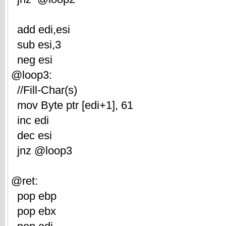
add edi,esi
sub esi,3
neg esi
@loop3:
//Fill-Char(s)
mov Byte ptr [edi+1], 61
inc edi
dec esi
jnz @loop3
@ret:
pop ebp
pop ebx