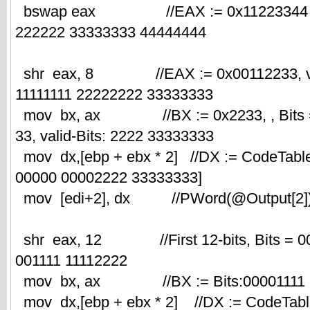
bswap eax //EAX := 0x11223344 , Bi
222222 33333333 44444444
shr eax, 8 //EAX := 0x00112233, val
11111111 22222222 33333333
mov bx, ax //BX := 0x2233, , Bits =
33, valid-Bits: 2222 33333333
mov dx,[ebp + ebx * 2] //DX := CodeTabl
00000 00002222 33333333]
mov [edi+2], dx //PWord(@Output[2])
shr eax, 12 //First 12-bits, Bits = 0
001111 11112222
mov bx, ax //BX := Bits:00001111 
mov dx,[ebp + ebx * 2] //DX := CodeTabl