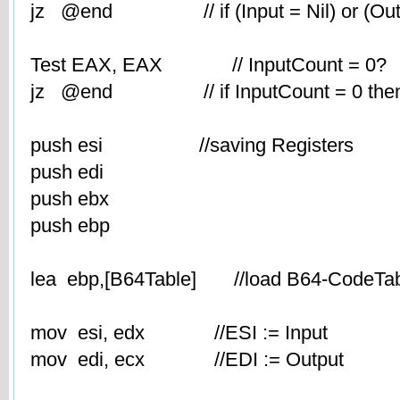
jz @end // if (Input = Nil) or (Output
Test EAX, EAX // InputCount = 0?
jz @end // if InputCount = 0 then 
push esi //saving Registers
push edi
push ebx
push ebp
lea ebp,[B64Table] //load B64-CodeTab
mov esi, edx //ESI := Input
mov edi, ecx //EDI := Output