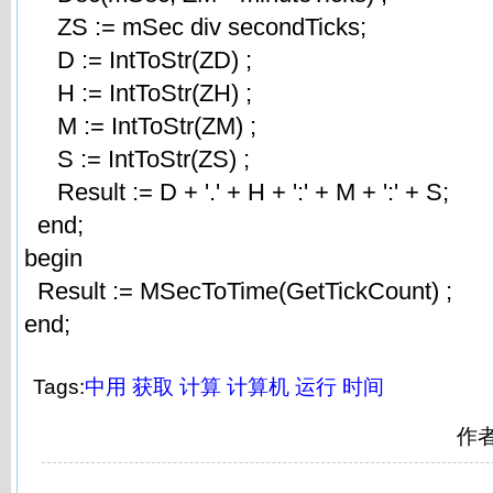
ZS := mSec div secondTicks;
D := IntToStr(ZD) ;
H := IntToStr(ZH) ;
M := IntToStr(ZM) ;
S := IntToStr(ZS) ;
Result := D + '.' + H + ':' + M + ':' + S;
end;
begin
Result := MSecToTime(GetTickCount) ;
end;
Tags:
中用
获取
计算
计算机
运行
时间
作