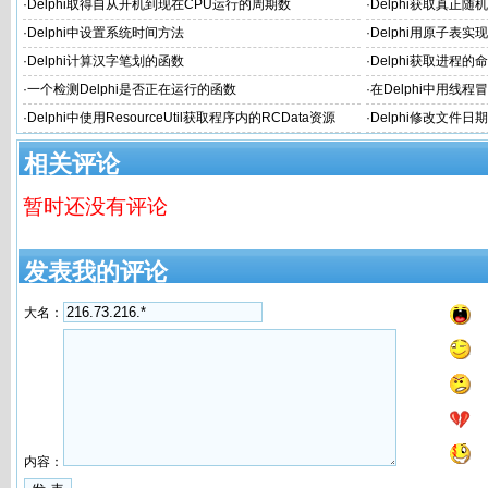
RTF流为例
·
Delphi取得自从开机到现在CPU运行的周期数
·
Delphi获取真正随
·
Delphi中设置系统时间方法
·
Delphi用原子表
·
Delphi计算汉字笔划的函数
·
Delphi获取进程的
·
一个检测Delphi是否正在运行的函数
·
在Delphi中用线程
·
Delphi中使用ResourceUtil获取程序内的RCData资源
·
Delphi修改文件日
相关评论
暂时还没有评论
发表我的评论
大名：
内容：