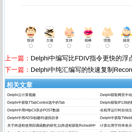
惊讶
欠揍
支持
很棒
愤怒
搞笑
上一篇：
Delphi中编写比FDIV指令更快的
下一篇：
Delphi中纯汇编写的快速复制Reco
相关文章
·
Delphi云计算视频
·
Delphi获取网页中
·
Delphi中获取TTabControl选中的Tab
·
Delphi获取IP13
·
Delphi中用HttpCli异步POST数据
·
在程序运行时自动注册A
·
Delphi中用ADSI创建IIS虚拟目录
·
Delphi中获取TWe
·
关于跨进程使用回调函数的研究,以跨进程获取Richedit中
·
计算出用字符串表示