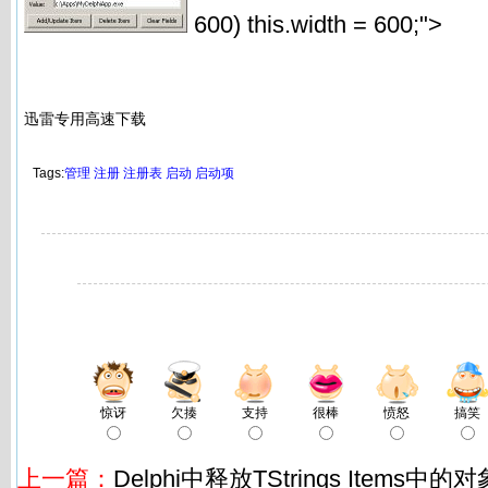
600) this.width = 600;">
迅雷专用高速下载
Tags:
管理
注册
注册表
启动
启动项
惊讶
欠揍
支持
很棒
愤怒
搞笑
上一篇：
Delphi中释放TStrings Items中的对