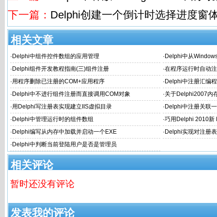
下一篇：
Delphi创建一个倒计时选择进度窗
相关文章
·
Delphi中组件控件数组的应用管理
·
Delphi中从Wind
件上
·
Delphi组件开发教程指南(三)组件注册
·
在程序运行时自动注册A
·
用程序删除已注册的COM+应用程序
·
Delphi中注册汇编程序集
·
Delphi中不进行组件注册而直接调用COM对象
·
关于Delphi2007内
·
用Delphi写注册表实现建立IIS虚拟目录
·
Delphi中注册关
·
Delphi中管理运行时的组件数组
·
巧用Delphi 2010新 
·
Delphi编写从内存中加载并启动一个EXE
·
Delphi实现对注
·
Delphi中判断当前登陆用户是否是管理员
相关评论
暂时还没有评论
发表我的评论