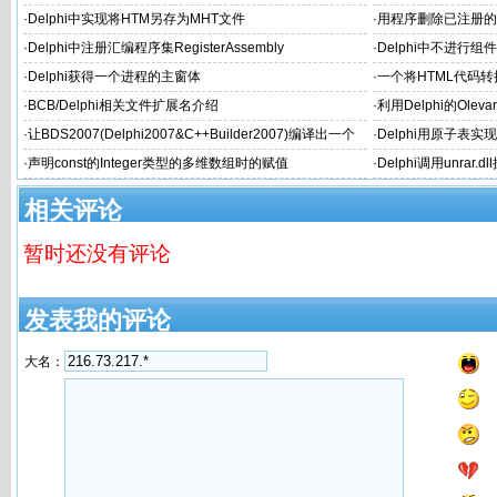
·
Delphi中实现将HTM另存为MHT文件
·
用程序删除已注册的
·
Delphi中注册汇编程序集RegisterAssembly
·
Delphi中不进行
·
Delphi获得一个进程的主窗体
·
一个将HTML代码转换
·
BCB/Delphi相关文件扩展名介绍
·
利用Delphi的Oleva
·
让BDS2007(Delphi2007&C++Builder2007)编译出一个
·
Delphi用原子表
个性的文件名
·
声明const的Integer类型的多维数组时的赋值
·
Delphi调用unrar.
相关评论
暂时还没有评论
发表我的评论
大名：