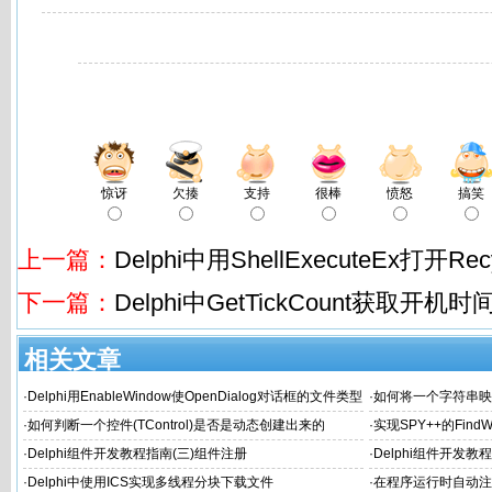
惊讶
欠揍
支持
很棒
愤怒
搞笑
上一篇：
Delphi中用ShellExecuteEx打开Recy
下一篇：
Delphi中GetTickCount获取开机
相关文章
·
Delphi用EnableWindow使OpenDialog对话框的文件类型
·
如何将一个字符串映射
选择变灰
·
如何判断一个控件(TControl)是否是动态创建出来的
·
实现SPY++的Find
体或内部Object的边
·
Delphi组件开发教程指南(三)组件注册
·
Delphi组件开发
·
Delphi中使用ICS实现多线程分块下载文件
·
在程序运行时自动注册A