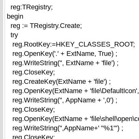
reg:TRegistry;
begin
reg := TRegistry.Create;
try
reg.RootKey:=HKEY_CLASSES_ROOT;
reg.OpenKey('.' + ExtName, True) ;
reg.WriteString('', ExtName + 'file') ;
reg.CloseKey;
reg.CreateKey(ExtName + 'file') ;
reg.OpenKey(ExtName + 'file\DefaultIcon', 
reg.WriteString('', AppName + ',0') ;
reg.CloseKey;
reg.OpenKey(ExtName + 'file\shell\open\c
reg.WriteString('',AppName+' "%1"') ;
reg.CloseKey;