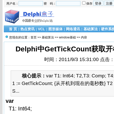
用户名：
密 码：
保存
首 页
|
热点资讯
|
VCL
|
图形媒体
|
网络通讯
|
基础算法
|
硬件系
您现在的位置：
首页
>>
基础算法
>>
window基础
>> 内容
Delphi中GetTickCount
时间：2011/9/3 15:31:00 点击
核心提示：
var T1: Int64; T2,T3: Comp; T
1 := GetTickCount; {从开机到现在的毫秒数} T2 
S...
var
T1: Int64;