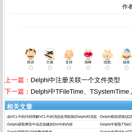
作
惊讶
欠揍
支持
很棒
愤怒
搞笑
上一篇：
Delphi中注册关联一个文件类型
下一篇：
Delphi中TFileTime、TSystemTim
相关文章
·
由VCL中的代码理解VCL中的消息处理机制(Delphi对消息
·
Delphi模拟登陆Q
机的封装)
·
Delphi获取网页中动态创建的Div中的内容
·
Delphi中获取TTabC