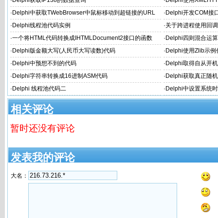
·
Delphi获取IP138的数据查询
·
Delphi使用XMLH
·
Delphi中获取TWebBrowser中鼠标移动到超链接的URL
·
Delphi开发CO
·
Delphi线程池代码实例
·
关于跨进程使用回调函
RTF流为例
·
一个将HTML代码转换成IHTMLDocument2接口的函数
·
Delphi四则混合
·
Delphi版金额大写(人民币大写读数)代码
·
Delphi使用Zlib示
·
Delphi中预想不到的代码
·
Delphi取得自从
·
Delphi字符串转换成16进制ASM代码
·
Delphi获取真正随
·
Delphi 线程池代码二
·
Delphi中设置系统
相关评论
暂时还没有评论
发表我的评论
大名：