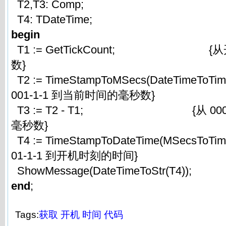
T2,T3: Comp;
T4: TDateTime;
begin
T1 := GetTickCount; {
数}
T2 := TimeStampToMSecs(DateTimeToTim
001-1-1 到当前时间的毫秒数}
T3 := T2 - T1; {从 0001
毫秒数}
T4 := TimeStampToDateTime(MSecsToTim
01-1-1 到开机时刻的时间}
ShowMessage(DateTimeToStr(T
end
;
Tags:
获取
开机
时间
代码