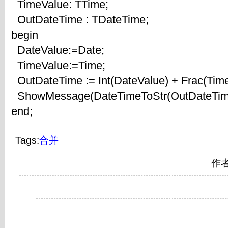
TimeValue: TTime;
OutDateTime : TDateTime;
begin
DateValue:=Date;
TimeValue:=Time;
OutDateTime := Int(DateValue) + Frac(Time
ShowMessage(DateTimeToStr(OutDateTim
end;
Tags:
合并
作