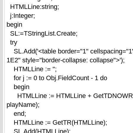
HTMLLine:string;
j:Integer;
begin
SL:=TStringList.Create;
try
SL.Add('<table border="1" cellspacing="1
1E2" style="border-collapse: collapse">');
HTMLLine := '';
for j := 0 to Obj.FieldCount - 1 do
begin
HTMLLine := HTMLLine + GetTDNOWRAP(
playName);
end;
HTMLLine := GetTR(HTMLLine);
SL.Add(HTMLLine);