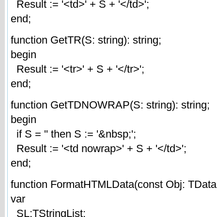
Result := '<td>' + S + '</td>';
end;
function GetTR(S: string): string;
begin
Result := '<tr>' + S + '</tr>';
end;
function GetTDNOWRAP(S: string): string;
begin
if S = '' then S := '&nbsp;';
Result := '<td nowrap>' + S + '</td>';
end;
function FormatHTMLData(const Obj: TDataSe
var
SL:TStringList;