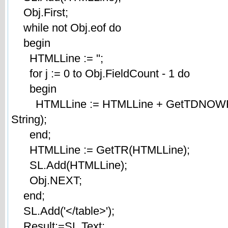
Obj.First;
while not Obj.eof do
begin
HTMLLine := '';
for j := 0 to Obj.FieldCount - 1 do
begin
HTMLLine := HTMLLine + GetTDNOWRAP
String);
end;
HTMLLine := GetTR(HTMLLine);
SL.Add(HTMLLine);
Obj.NEXT;
end;
SL.Add('</table>');
Result:=SL.Text;