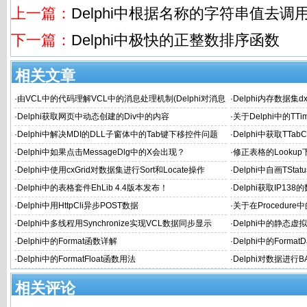
上一篇：
Delphi中根据名称的字符串值去调
下一篇：
Delphi中极快的正整数排序函数
相关文章
·
由VCL中的代码理解VCL中的消息处理机制(Delphi对消息
·
Delphi内存数据集dx
机的封装)
·
Delphi获取网页中动态创建的Div中的内容
·
关于Delphi中的TT
·
Delphi中解决MDI的DLL子窗体中的Tab键下移控件问题
·
Delphi中获取TTabC
·
Delphi中如果点击MessageDlg中的X会出现？
·
修正表格的Looku
·
Delphi中使用cxGrid对数据集进行Sort和Locate操作
·
Delphi中自画TS
·
Delphi中的表格套件EhLib 4.4版本发布！
·
Delphi获取IP13
·
Delphi中用HttpCli异步POST数据
·
关于在Procedure
·
Delphi中多线程用Synchronize实现VCL数据同步显示
·
Delphi中的静态
·
Delphi中的Format函数详解
·
Delphi中的Format
·
Delphi中的FormatFloat函数用法
·
Delphi对数据进行
相关评论