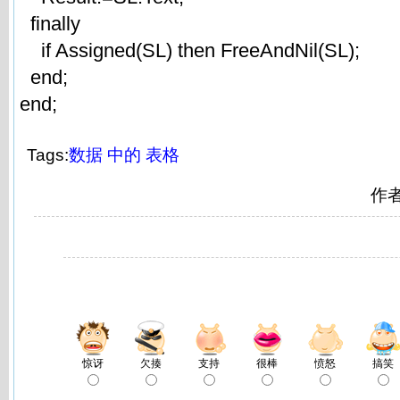
finally
if Assigned(SL) then FreeAndNil(SL);
end;
end;
Tags:
数据
中的
表格
作
惊讶
欠揍
支持
很棒
愤怒
搞笑