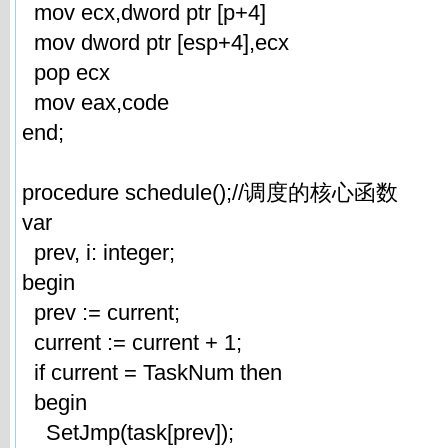
mov ecx,dword ptr [p+4]
mov dword ptr [esp+4],ecx
pop ecx
mov eax,code
end;
procedure schedule();//调度的核心函数
var
prev, i: integer;
begin
prev := current;
current := current + 1;
if current = TaskNum then
begin
SetJmp(task[prev]);