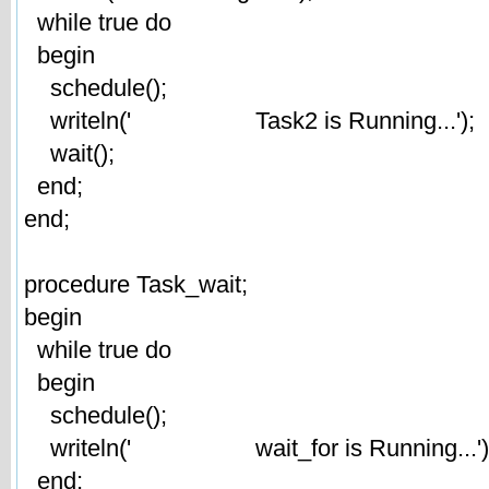
while true do
begin
schedule();
writeln(' Task2 is Running...');
wait();
end;
end;
procedure Task_wait;
begin
while true do
begin
schedule();
writeln(' wait_for is Running...')
end;