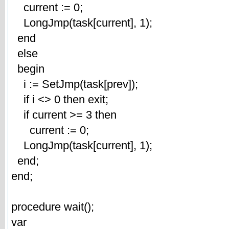
current := 0;
LongJmp(task[current], 1);
end
else
begin
i := SetJmp(task[prev]);
if i <> 0 then exit;
if current >= 3 then
current := 0;
LongJmp(task[current], 1);
end;
end;
procedure wait();
var