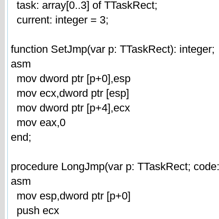
task: array[0..3] of TTaskRect;
current: integer = 3;
function SetJmp(var p: TTaskRect): integer;
asm
mov dword ptr [p+0],esp
mov ecx,dword ptr [esp]
mov dword ptr [p+4],ecx
mov eax,0
end;
procedure LongJmp(var p: TTaskRect; code: 
asm
mov esp,dword ptr [p+0]
push ecx