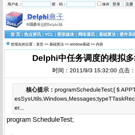
用户名：
密 码：
保存
首 页
|
热点资讯
|
VCL
|
图形媒体
|
网络通讯
|
基础算法
|
硬件系
您现在的位置：
首页
>>
基础算法
>>
window基础
>> 内容
Delphi中任务调度的模拟
时间：2011/9/3 15:32:00 点击
核心提示：
programScheduleTest;{＄AP
esSysUtils,Windows,Messages;typeTTaskRect
er...
program ScheduleTest;