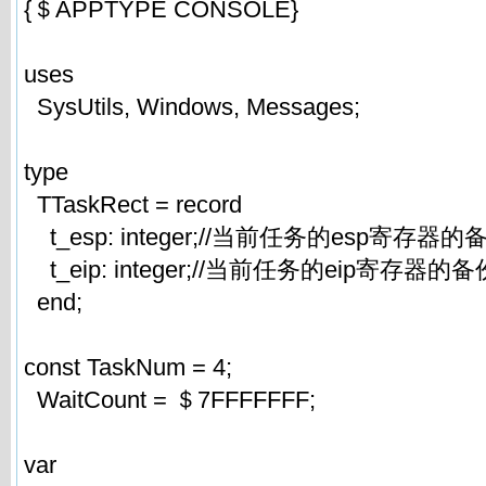
{＄APPTYPE CONSOLE}
uses
SysUtils, Windows, Messages;
type
TTaskRect = record
t_esp: integer;//当前任务的esp寄存器的
t_eip: integer;//当前任务的eip寄存器的备
end;
const TaskNum = 4;
WaitCount = ＄7FFFFFFF;
var