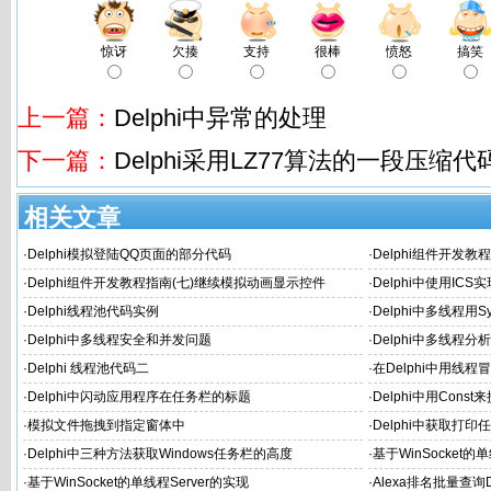
惊讶
欠揍
支持
很棒
愤怒
搞笑
上一篇：
Delphi中异常的处理
下一篇：
Delphi采用LZ77算法的一段压缩代
相关文章
·
Delphi模拟登陆QQ页面的部分代码
·
Delphi组件开发
·
Delphi组件开发教程指南(七)继续模拟动画显示控件
·
Delphi中使用IC
·
Delphi线程池代码实例
·
Delphi中多线程用S
·
Delphi中多线程安全和并发问题
·
Delphi中多线程分
·
Delphi 线程池代码二
·
在Delphi中用线程
·
Delphi中闪动应用程序在任务栏的标题
·
Delphi中用Co
·
模拟文件拖拽到指定窗体中
·
Delphi中获取打印
·
Delphi中三种方法获取Windows任务栏的高度
·
基于WinSocket的单
·
基于WinSocket的单线程Server的实现
·
Alexa排名批量查询