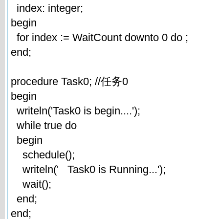
index: integer;
begin
for index := WaitCount downto 0 do ;
end;
procedure Task0; //任务0
begin
writeln('Task0 is begin....');
while true do
begin
schedule();
writeln(' Task0 is Running...');
wait();
end;
end;