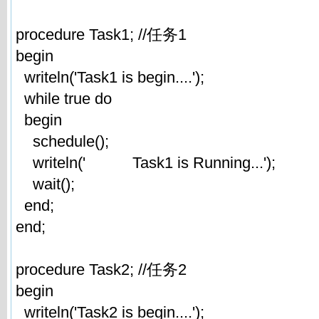
procedure Task1; //任务1
begin
writeln('Task1 is begin....');
while true do
begin
schedule();
writeln(' Task1 is Running...');
wait();
end;
end;
procedure Task2; //任务2
begin
writeln('Task2 is begin....');