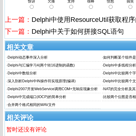
惊讶
欠揍
支持
很棒
愤怒
搞笑
上一篇：
Delphi中使用ResourceUtil获取
下一篇：
Delphi中关于如何拼接SQL语句
相关文章
·
Delphi动态事件深入分析
·
如何判断某个组件是
·
Delphi与汇编学习4(两个转16进制的函数)
·
Delphi中多线程分
·
Delphi中数组分析
·
Delphi中比较两
·
深入剖析Delphi中IN操作符实现原理(编译)
·
Delphi中比较两
·
Delphi2007开发WebService调用COM+无响应现象分析
·
NAT的完全分析及
·
Delphi中完成端口(IOCP)的简单分析
·
比较两个位图是否相
·
合并两个格式相同的WAV文件
相关评论
暂时还没有评论