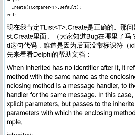
  Create(TComparer<T>.Default);

end;
现在我肯定TList<T>.Create是正确的。那问
st.Create里面。（大家知道Bug在哪里了吗？）
d这句代码，难道是因为后面没带标识符（ident
先来看看Delphi的帮助文档：
When inherited has no identifier after it, it re
method with the same name as the enclosing 
nclosing method is a message handler, to t
handler for the same message. In this case, 
xplicit parameters, but passes to the inheri
parameters with which the enclosing method
mple,