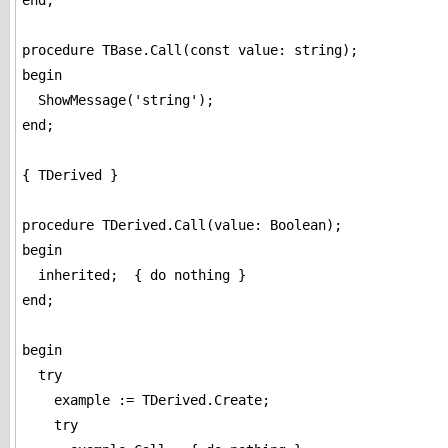
end;

procedure TBase.Call(const value: string);

begin

  ShowMessage('string');

end;

{ TDerived }

procedure TDerived.Call(value: Boolean);

begin

  inherited;  { do nothing }

end;

begin

  try

    example := TDerived.Create;

    try
