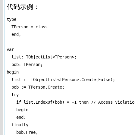
代码示例：
type

  TPerson = class

  end;

var

  list: TObjectList<TPerson>;

  bob: TPerson;

begin

  list := TObjectList<TPerson>.Create(False);

  bob := TPerson.Create;

  try

    if list.IndexOf(bob) = -1 then // Access Violati
    begin

    end;

  finally

    bob.Free;
