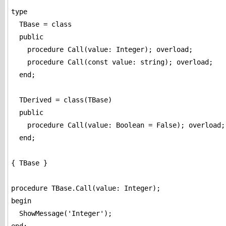
type

  TBase = class

  public

    procedure Call(value: Integer); overload;

    procedure Call(const value: string); overload;

  end;

  TDerived = class(TBase)

  public

    procedure Call(value: Boolean = False); overload;

  end;

{ TBase }

procedure TBase.Call(value: Integer);

begin

  ShowMessage('Integer');
