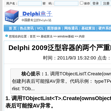
用户名：
密 码：
保存
首 页
|
热点资讯
|
VCL
|
图形媒体
|
网络通讯
|
基础算法
|
硬件系
您现在的位置：
首页
>>
基础算法
>>
window基础
>> 内容
Delphi 2009泛型容器的两个严
时间：2011/9/3 15:32:00 点击
核心提示：
1. 调用TObjectListT.Create(own
创建列表后可能报AV异常。代码示例： typeTPerson
rlist: TOb...
1. 调用TObjectList<T>.Create(ownsObje
表后可能报AV异常。