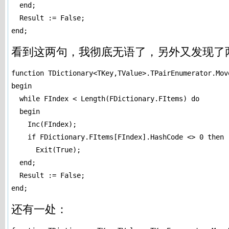
  end;

  Result := False;

end;
看到这两句，我彻底无语了，另外又发现了
function TDictionary<TKey,TValue>.TPairEnumerator.Move
begin

  while FIndex < Length(FDictionary.FItems) do

  begin

    Inc(FIndex);

    if FDictionary.FItems[FIndex].HashCode <> 0 then

      Exit(True);

  end;

  Result := False;

end;
还有一处：