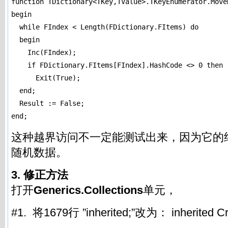
function TDictionary<TKey,TValue>.TKeyEnumerator.MoveN
begin

  while FIndex < Length(FDictionary.FItems) do

  begin

    Inc(FIndex);

    if FDictionary.FItems[FIndex].HashCode <> 0 then

      Exit(True);

  end;

  Result := False;

end;
这种越界访问不一定能测试出来，因为它的
随机数据。
3. 修正方法
打开
Generics.Collections
单元，
#1. 将1679行 ”inherited;”改为： inherited Cr