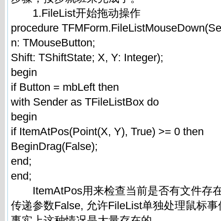
1.FileList开始拖动操作
procedure TFMForm.FileListMouseDown(Sen
n: TMouseButton;
Shift: TShiftState; X, Y: Integer);
begin
if Button = mbLeft then
with Sender as TFileListBox do
begin
if ItemAtPos(Point(X, Y), True) >= 0 then
BeginDrag(False);
end;
end;
ItemAtPos用来检查当前是否有文件存在。
传递参数False, 允许FileList单独处理
事实上这种情况是大量存在的。