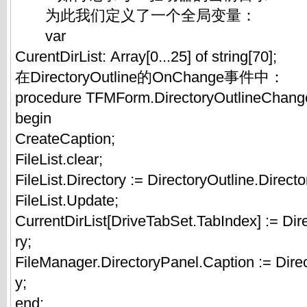
为此我们定义了一个全局变量：
var
CurentDirList: Array[0...25] of string[70];
在DirectoryOutline的OnChange事件中：
procedure TFMForm.DirectoryOutlineChange
begin
CreateCaption;
FileList.clear;
FileList.Directory := DirectoryOutline.Directo
FileList.Update;
CurrentDirList[DriveTabSet.TabIndex] := Dir
ry;
FileManager.DirectoryPanel.Caption := Direc
y;
end;