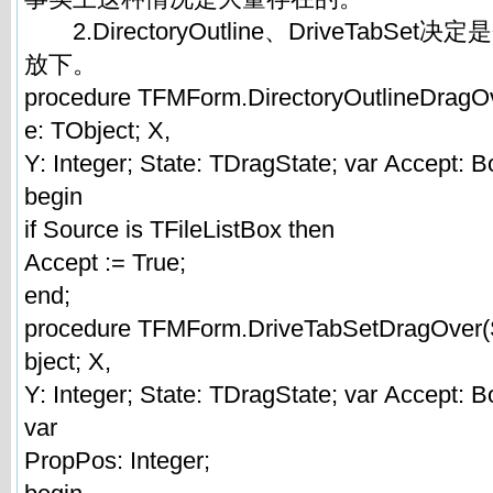
2.DirectoryOutline、DriveTabS
放下。
procedure TFMForm.DirectoryOutlineDragO
e: TObject; X,
Y: Integer; State: TDragState; var Accept: B
begin
if Source is TFileListBox then
Accept := True;
end;
procedure TFMForm.DriveTabSetDragOver(
bject; X,
Y: Integer; State: TDragState; var Accept: B
var
PropPos: Integer;