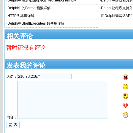
件上
·
Delphi中注册汇编程序集RegisterAssembly
·
Delphi中多线程分
·
Delphi中的Format函数详解
·
Delphi让程序支
·
HTTP头标识详解
·
用Delphi编写IS
·
Delphi中ShellExecute函数使用详解
相关评论
暂时还没有评论
发表我的评论
大名：
内容：