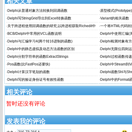
相关文章
·
Delphi从普通对象方法转换到回调函数
·
原型模式(Prototyp
·
Delphi写StringGrid导出到Excel转换函数
·
Variant的相关函数
·
关于跨进程使用回调函数的研究,以跨进程获取Richedit中
·
一个将HTML代码转换
RTF流为例
·
BCB/Delphi中常用的VCL函数说明
·
Delphi中使用汇编
·
Delphi与汇编学习4(两个转16进制的函数)
·
Delphi检测对象
·
Delphi中的静态虚拟及动态方法函数的区别
·
Delphi无限位四
·
Delphi分割字符串的函数ExtractStrings
·
Delphi过程函数
·
Pos函数(比FastPos还要快)
·
Delphi中Stream到
·
Delphi计算汉字笔划的函数
·
Delphi函数Shl与S
·
Delphi写的验证身份证号有效性函数
·
Delphi中的Forma
相关评论
暂时还没有评论
发表我的评论