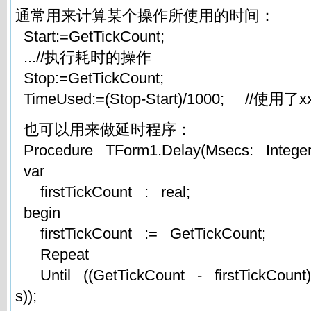
通常用来计算某个操作所使用的时间：
Start:=GetTickCount;
...//执行耗时的操作
Stop:=GetTickCount;
TimeUsed:=(Stop-Start)/1000; //使用了
也可以用来做延时程序：
Procedure TForm1.Delay(Msecs: Intege
var
firstTickCount : real;
begin
firstTickCount := GetTickCount;
Repeat
Until ((GetTickCount - firstTickCount
s));