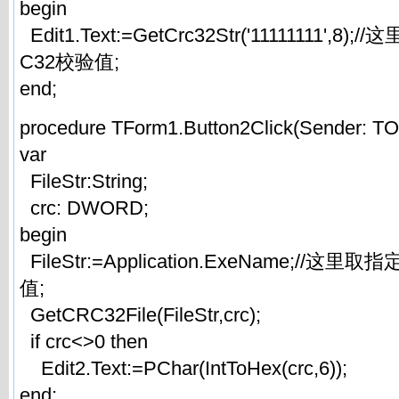
begin
Edit1.Text:=GetCrc32Str('11111111',
C32校验值;
end;
procedure TForm1.Button2Click(Sender: TOb
var
FileStr:String;
crc: DWORD;
begin
FileStr:=Application.ExeName;//这
值;
GetCRC32File(FileStr,crc);
if crc<>0 then
Edit2.Text:=PChar(IntToHex(crc,6));
end;