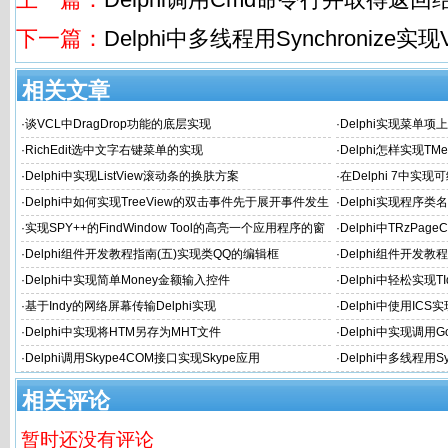
下一篇：
Delphi中多线程用Synchronize
相关文章
·
谈VCL中DragDrop功能的底层实现
·
Delphi实现菜单项
·
RichEdit选中文字右键菜单的实现
·
Delphi怎样实现TMe
·
Delphi中实现ListView滚动条的换肤方案
·
在Delphi 7中
·
Delphi中如何实现TreeView的双击事件先于展开事件发生
·
Delphi实现程序类
·
实现SPY++的FindWindow Tool的高亮一个应用程序的窗
·
Delphi中TRzPa
体或内部Object的边缘
·
Delphi组件开发教程指南(五)实现类QQ的编辑框
·
Delphi组件开发
·
Delphi中实现简单Money金额输入控件
·
Delphi中轻松实现T
·
基于Indy的网络屏幕传输Delphi实现
·
Delphi中使用IC
·
Delphi中实现将HTM另存为MHT文件
·
Delphi中实现调用Go
·
Delphi调用Skype4COM接口实现Skype应用
·
Delphi中多线程用S
相关评论
暂时还没有评论