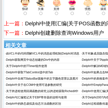
惊讶
欠揍
支持
很棒
愤怒
搞笑
上一篇：
Delphi中使用汇编(关于POS函数的
下一篇：
Delphi创建删除查询Windows用户
相关文章
·
由VCL中的代码理解VCL中的消息处理机制(Delphi对消息
·
关于对象成员隐含指针
机的封装)
·
Delphi获取网页中动态创建的Div中的内容
·
Delphi中关于TAppl
·
关于Delphi中的TTimer组件使用
·
Delphi中解决MD
·
Delphi中获取TTabControl选中的Tab
·
Delphi中如果点击M
·
Delphi中自画TStatusBar面板中的文字颜色背景以及图片
·
Delphi中的表格套件
·
Delphi中关于在COM中使用可选参数的研究
·
Delphi中Empty
·
关于跨进程使用回调函数的研究,以跨进程获取Richedit中
·
Delphi中使用汇编
RTF流为例
·
Delphi与汇编笔记关于EBP寄存器的说明与使用
·
关于Delphi2007内
·
Delphi中的静态虚拟及动态方法函数的区别
·
Delphi过程函数