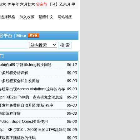
期六
丙午年 六月廿六
父亲节
【马】乙未月 甲
寅日
选择风格
加入收藏
繁體中文
网站地图
它平台
|
Misc
门
phi的utf8 字符串string转换问题
06-12
hi中多线程分析详解
09-03
hi中多线程安全和并发问题
09-03
i会经常出现Access violations这样的内存
09-03
误
lphi XE2的FMX的一点点研究之消息篇
09-28
hi开发的免费的自动升级(更新)程序
09-03
hi拖放编程详解
09-03
i中JSon SuperObject类库使用
09-03
lphi XE (2010，2009) 里的UTF8乱码问
09-06
hi获取真正随机数的代码
09-03