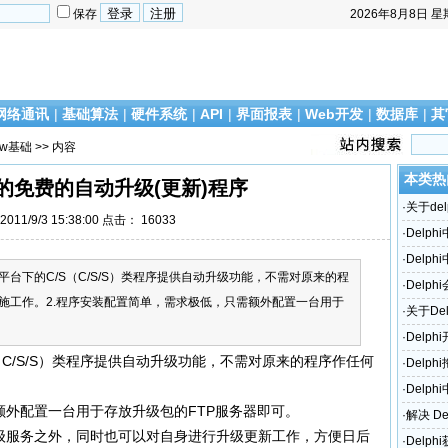
保存
2026年8月8日
星
网络通讯
|
基础算法
|
硬件系统
|
API
|
界面报表
|
Web开发
|
数据库
|
其
ow基础
>> 内容
本类热
开发的免费的自动升级(更新)程序
·
关于del
011/9/3 15:38:00 点击：
16033
·
Delp
·
Delp
ws平台下的C/S（C/S/S）类程序提供自动升级功能，不需对原来的程
·
Delph
施工作。2.程序安装配置简单，需求极低，只需额外配置一台用于
访问错
·
关于De
·
Delp
/S（C/S/S）类程序提供自动升级功能，不需对原来的程序作任何
·
Delp
。
·
Delph
额外配置一台用于存放升级包的FTP服务器即可。
·
解决 De
升级服务之外，同时也可以对自身进行升级更新工作，方便日后
题！
·
Delp