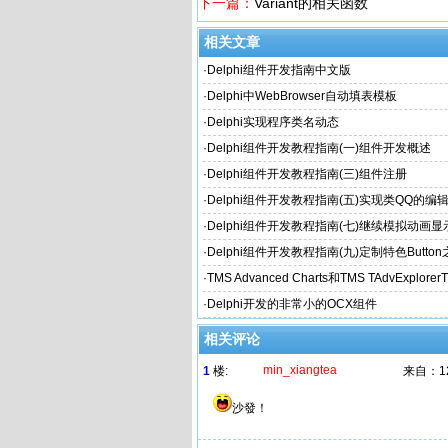
下一篇：
Variant的相关函数
相关文章
·
Delphi组件开发指南中文版
·
Delphi中WebBrowser自动填表模板
·
Delphi实现程序类名动态
·
Delphi组件开发教程指南(一)组件开发概述
·
Delphi组件开发教程指南(三)组件注册
·
Delphi组件开发教程指南(五)实现类QQ的编
·
Delphi组件开发教程指南(七)继续模拟动画
·
Delphi组件开发教程指南(九)定制特色Butto
·
TMS Advanced Charts和TMS TAdvExplorer
新
·
Delphi开发的非常小的OCX组件
相关评论
min_xiangtea
1
楼:
来自：
1
沙發！