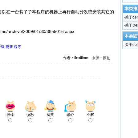
本类推
至可以在一台装了了本程序的机器上再行自动分发或安装其它的
·
关于del
·
关于De
ime/archive/2009/01/30/3855016.aspx
本类固
·
关于del
升级
更新
程序
作者：flexitime 来源：原创
很棒
愤怒
搞笑
恶心
不解