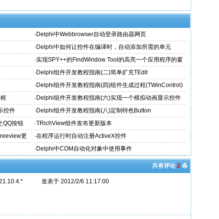
·
Delphi中Webbrowser自动登录路由器网页
·
Delphi中如何让控件在编译时，自动添加所需的单元
·
实现SPY++的FindWindow Tool的高亮一个应用程序的窗
体或内部Object的边缘
·
Delphi组件开发教程指南(二)简单扩充TEdit
·
Delphi组件开发教程指南(四)组件生成过程(TWinControl)
辑框
·
Delphi组件开发教程指南(六)实现一个模拟动画显示控件
显示控件
·
Delphi组件开发教程指南(八)定制特色Button
n之QQ按钮
·
TRichView组件发布更新版本
Treeview更
·
在程序运行时自动注册ActiveX控件
·
Delphi中COM自动化对象中使用事件
共有评论
2
条
21.10.4.*
发表于 2012/2/6 11:17:00