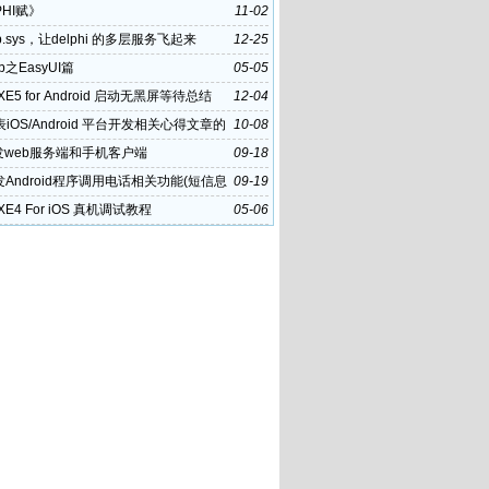
PHI赋》
11-02
p.sys，让delphi 的多层服务飞起来
12-25
eb之EasyUI篇
05-05
i XE5 for Android 启动无黑屏等待总结
12-04
iOS/Android 平台开发相关心得文章的
10-08
策
发web服务端和手机客户端
09-18
发Android程序调用电话相关功能(短信息
09-19
i XE4 For iOS 真机调试教程
05-06