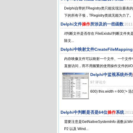
Delphi自带的TRegistry类只能实
下的所有子项，TRegistry类就无能为力了。
Delphi文件
操作
所涉及的一些函数
201
//判断文件是否存在 FileExists//判断文件夹是否存在 
除文...
Delphi中映射文件CreateFileMappi
内存映像文件可以映射一个文件、一个文件
直接访问，而不用频繁的使用操作文件的I/O
Delphi中监视系统外壳
97 评论:0
600) this.width = 600;
Delphi中判断是否是64位
操作
系统
201
需要注意是GetNativeSystemInfo 函数从Win
P2 以及 Wind...