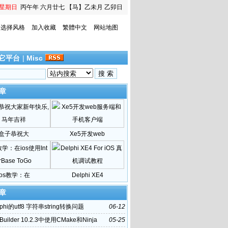
星期日
丙午年 六月廿七
【马】乙未月 乙卯日
选择风格
加入收藏
繁體中文
网站地图
它平台
|
Misc
章
盒子恭祝大
Xe5开发web
ios教学：在
Delphi XE4
章
phi的utf8 字符串string转换问题
06-12
Builder 10.2.3中使用CMake和Ninja
05-25