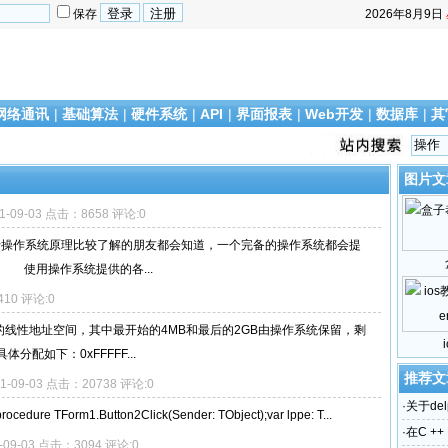
保存
2026年8月9日
网络通讯
|
基础算法
|
硬件系统
|
API
|
界面报表
|
Web开发
|
数据库
|
其
图片文
1-09-03 点击：8658 评论:0
 对于操作系统原理比较了解的朋友都会知道，一个完备的操作系统都会提
户 使用操作系统提供的各...
410 评论:0
GB的线性地址空间，其中最开始的4MB和最后的2GB由操作系统保留，剩
配如下：0xFFFFF...
推荐文
11-09-03 点击：20738 评论:0
·
关于del
ure TForm1.Button2Click(Sender: TObject);var lppe: T...
·
在C ++ 
1-09-03 点击：3094 评论:0