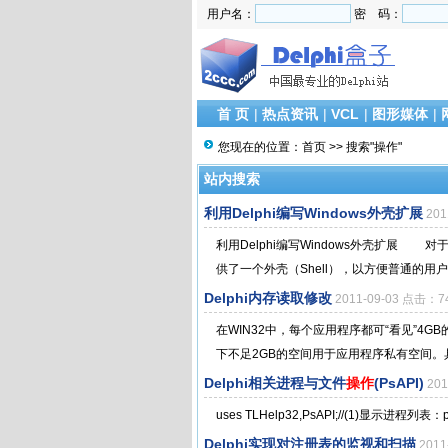
用户名：
密 码：
首 页
|
热点资讯
|
VCL
|
图形媒体
|
您现在的位置：
首页
>> 搜索"操作"
站内搜索
利用Delphi编写Windows外壳扩展
201
利用Delphi编写Windows外壳扩展
供了一个外壳（Shell），以方便普通的用
Delphi内存读取修改
2011-09-03 点击：7
在WIN32中，每个应用程序都可“看见”4
下不足2GB的空间用于应用程序私有空间。具体分
Delphi相关进程与文件
操作
(PsAPI)
20
uses TLHelp32,PsAPI;//(1)显示进程列表：proced
Delphi实现对注册表的监视和扫描
201