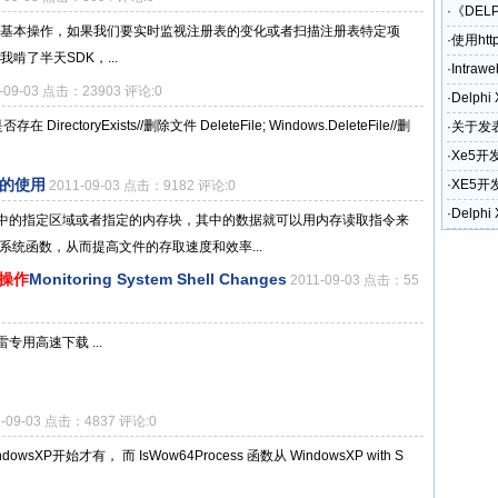
·
《DEL
现注册表的基本操作，如果我们要实时监视注册表的变化或者扫描注册表特定项
·
使用htt
我啃了半天SDK，...
·
Intraw
1-09-03 点击：23903 评论:0
·
Delph
DirectoryExists//删除文件 DeleteFile; Windows.DeleteFile//删
·
关于发表
奖励政
·
Xe5开
ng的使用
·
XE5开
2011-09-03 点击：9182 评论:0
和电话)
·
Delph
中的指定区域或者指定的内存块，其中的数据就可以用内存读取指令来
系统函数，从而提高文件的存取速度和效率...
操作
Monitoring System Shell Changes
2011-09-03 点击：55
'> 迅雷专用高速下载 ...
1-09-03 点击：4837 评论:0
dowsXP开始才有， 而 IsWow64Process 函数从 WindowsXP with S