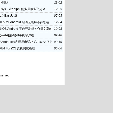
PHI赋》
11-02
p.sys，让delphi 的多层服务飞起来
12-25
eb之EasyUI篇
05-05
i XE5 for Android 启动无黑屏等待总结
12-04
iOS/Android 平台开发相关心得文章的
10-08
策
发web服务端和手机客户端
09-18
发Android程序调用电话相关功能(短信息
09-19
i XE4 For iOS 真机调试教程
05-06
served.