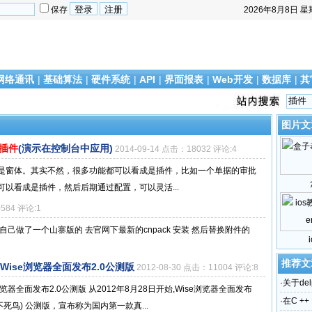
保存
2026年8月8日
星
网络通讯
|
基础算法
|
硬件系统
|
API
|
界面报表
|
Web开发
|
数据库
|
其
图片文
插件
(演示在控制台中应用)
2014-09-14 点击：18032 评论:4
是窗体。其实不然，很多功能都可以看成是插件，比如一个单据的审批
以看成是插件，然后后期通过配置，可以灵活...
0584 评论:1
没出来，自己做了一个山寨版的 去官网下最新的cnpack 安装 然后替换附件的
推荐文
Wise浏览器全面发布2.0公测版
2012-08-30 点击：11004 评论:8
·
关于del
览器全面发布2.0公测版 从2012年8月28日开始,Wise浏览器全面发布
·
在C ++ 
号：不死鸟) 公测版，宣布称为国内第一款真...