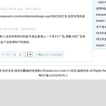
·
《DEL
例
·
使用htt
2011-09-03 点击：4971 评论:0
·
Intraw
guards.com/com/tutorials/plugin.asp代码已经打包 迅雷专用高速
·
Delph
·
关于发表
11-09-03 点击：5164 评论:0
奖励政
·
Xe5开
加壳下更小,这份简单的代码是半成品,酷我上一个有3个广告,屏蔽大的广告有
·
XE5开
改下没有用钩子和进程...
和电话)
·
Delph
下一页
末 页
共
5
条记录 10条/每页
章 技术支持:深圳市麟瑞科技有限公司(
www.2ccc.com
) © 2026 版权所有 All Rights Re
粤ICP备10103342号-1