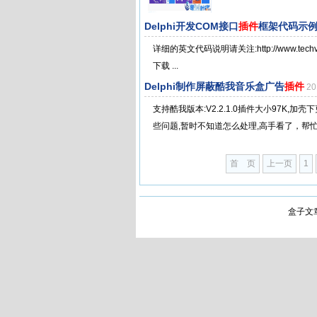
Delphi开发COM接口
插件
框架代码示
详细的英文代码说明请关注:http://www.techvan
下载 ...
Delphi制作屏蔽酷我音乐盒广告
插件
20
支持酷我版本:V2.2.1.0插件大小97K,
些问题,暂时不知道怎么处理,高手看了，帮忙
首 页
上一页
1
盒子文