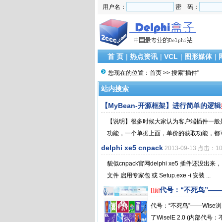
用户名：
密 码：
首 页
|
热点资讯
|
VCL
|
图形媒体
|
您现在的位置：
首页
>> 搜索"插件"
站内搜索
【MyBean-开源框架】进行简单的逻辑
【说明】很多时候大家认为客户端插件一般
功能，一个单据上面，单价的获取功能，都可
delphi xe5 cnpack
2013-09-13 点击：1
貌似cnpack官网delphi xe5 插件还
文件 启用专家包 或 Setup.exe -i 安装 ...
代号：“不死鸟”——
[顶]
代号：“不死鸟”——Wise浏
了WiseIE 2.0 (内部代