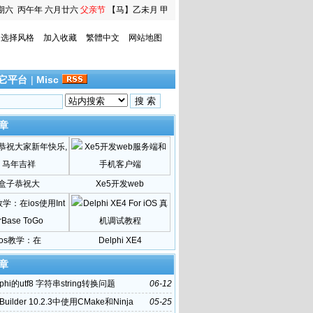
期六
丙午年 六月廿六
父亲节
【马】乙未月 甲
寅日
选择风格
加入收藏
繁體中文
网站地图
它平台
|
Misc
章
盒子恭祝大
Xe5开发web
ios教学：在
Delphi XE4
章
phi的utf8 字符串string转换问题
06-12
Builder 10.2.3中使用CMake和Ninja
05-25