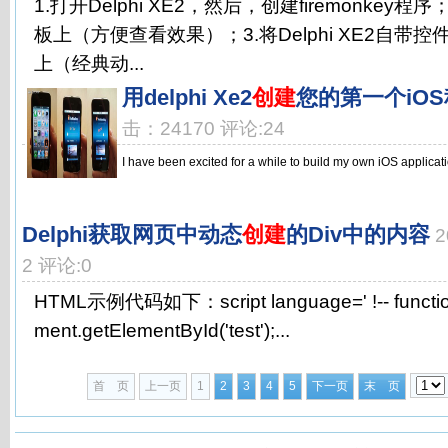
1.打开Delphi XE2，然后，创建firemonkey
板上（方便查看效果）；3.将Delphi XE2自带控件S
上（经典动...
用delphi Xe2
创建
您的第一个iO
击：24170 评论:24
I have been excited for a while to build my own iOS applicat
Delphi获取网页中动态
创建
的Div中的内容
2
2 评论:0
HTML示例代码如下：script language=' !-- function 
ment.getElementById('test');...
首 页
上一页
1
2
3
4
5
下一页
末 页