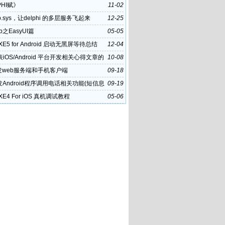
PHI赋》
11-02
p.sys，让delphi 的多层服务飞起来
12-25
eb之EasyUI篇
05-05
i XE5 for Android 启动无黑屏等待总结
12-04
iOS/Android 平台开发相关心得文章的
10-08
策
发web服务端和手机客户端
09-18
发Android程序调用电话相关功能(短信息
09-19
i XE4 For iOS 真机调试教程
05-06