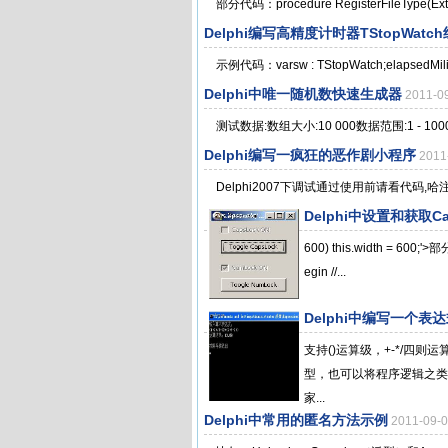
部分代码：procedure RegisterFileType(ExtName
Delphi编写高精度计时器TStopWatc
示例代码：varsw : TStopWatch;elapsedMiliseco
Delphi中唯一随机数快速生成器
2011-
测试数据:数组大小:10 000数据范围:1 - 1000
Delphi编写一疯狂的恶作剧小程序
201
Delphi2007下调试通过使用前请看代码,哈注
Delphi中设置和获取C
600) this.width = 600;'
egin //...
Delphi中编写一个表
支持()运算级，+-*/四
型，也可以将程序逻辑之类
家...
Delphi中常用的匿名方法示例
2011-09