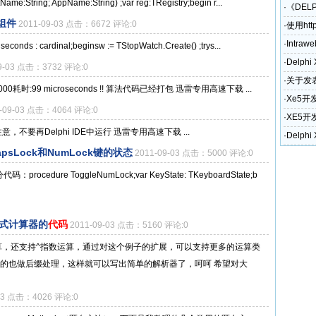
:String; AppName:String) ;var reg:TRegistry;begin r...
·
《DEL
h组件
2011-09-03 点击：6672 评论:0
·
使用htt
·
Intraw
nds : cardinal;beginsw := TStopWatch.Create() ;trys...
·
Delph
09-03 点击：3732 评论:0
·
关于发表
00耗时:99 microseconds !! 算法代码已经打包 迅雷专用高速下载 ...
奖励政
·
Xe5开
1-09-03 点击：4064 评论:0
·
XE5开
意，不要再Delphi IDE中运行 迅雷专用高速下载 ...
和电话)
·
Delph
apsLock和NumLock键的状态
2011-09-03 点击：5000 评论:0
>部分代码：procedure ToggleNumLock;var KeyState: TKeyboardState;b
达式计算器的
代码
2011-09-03 点击：5160 评论:0
则运算，还支持^指数运算，通过对这个例子的扩展，可以支持更多的运算类
的也做后缀处理，这样就可以写出简单的解析器了，呵呵 希望对大
-03 点击：4026 评论:0