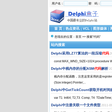
用户名：
密 码：
首 页
|
热点资讯
|
VCL
|
图形媒体
|
您现在的位置：
首页
>> 搜索"代码"
站内搜索
Delphi采用LZ77算法的一段压缩
代码
2
const MAX_WND_SIZE=1024;procedure Write1
Delphi中栈内存的分配ASM
代码
解析
2
栈内存分配函数，注意这里采用的是register参数
(Size:integer):Pointer;...
Delphi中GetTickCount获取开机时间
var T1: Int64; T2,T3: Comp; T4: TDateT
Delphi中注册关联一个文件类型
2011-