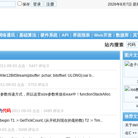
保存
2026年8月7日
星
网络通讯
|
基础算法
|
硬件系统
|
API
|
界面报表
|
Web开发
|
数据库
|
其
图片文
011-09-03 点击：5447 评论:0
2BitStream(pbuffer: pchar; bitoffset: ULONG);var b...
011-09-03 点击：5753 评论:0
传递方式，所以这里size参数将放在eax中！functionStackAlloc
的
代码
2011-09-03 点击：3485 评论:0
推荐文
ime;begin T1 := GetTickCount; {从开机到现在的毫秒数} T2 := Tim...
·
关于del
09-03 点击：5048 评论:0
·
在C ++ 