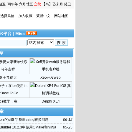
期五
丙午年 六月廿五
立秋
【马】乙未月 癸丑
日
选择风格
加入收藏
繁體中文
网站地图
它平台
|
Misc
章
盒子恭祝大
Xe5开发web
ios教学：在
Delphi XE4
章
phi的utf8 字符串string转换问题
06-12
Builder 10.2.3中使用CMake和Ninja
05-25