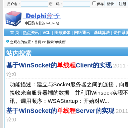
用户名：
密 码：
保存
首 页
|
热点资讯
|
VCL
|
图形媒体
|
网络通讯
|
基础算法
|
硬件系
您现在的位置：
首页
>> 搜索"单线程"
站内搜索
基于WinSocket的
单线程
Client的实现
2011
论:0
功能描述：建立与Socket服务器之间的连接，
接收来自服务器端的数据。并利用Winsock实
讯。调用顺序：WSAStartup：开始对W...
基于WinSocket的
单线程
Server的实现
201
论:0