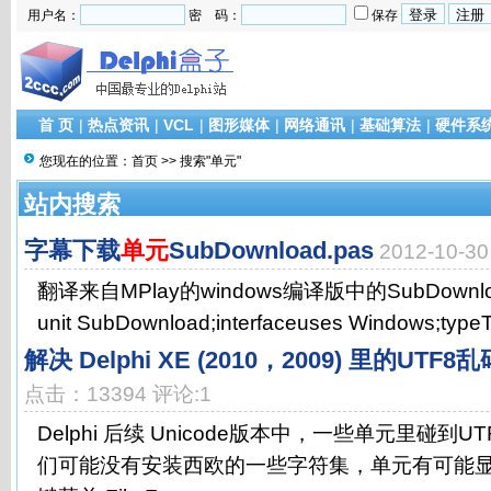
用户名：
密 码：
保存
首 页
|
热点资讯
|
VCL
|
图形媒体
|
网络通讯
|
基础算法
|
硬件系
您现在的位置：
首页
>> 搜索"单元"
站内搜索
字幕下载
单元
SubDownload.pas
2012-10-
翻译来自MPlay的windows编译版中的SubDown
unit SubDownload;interfaceuses Windows;type
解决 Delphi XE (2010，2009) 里的UTF
点击：13394 评论:1
Delphi 后续 Unicode版本中，一些单元里碰到
们可能没有安装西欧的一些字符集，单元有可能显示错