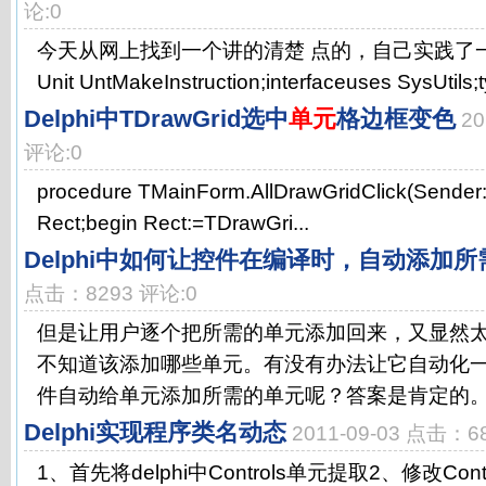
论:0
今天从网上找到一个讲的清楚 点的，自己实践了
Unit UntMakeInstruction;interfaceuses SysUtils;ty
Delphi中TDrawGrid选中
单元
格边框变色
20
评论:0
procedure TMainForm.AllDrawGridClick(Sender: 
Rect;begin Rect:=TDrawGri...
Delphi中如何让控件在编译时，自动添加所
点击：8293 评论:0
但是让用户逐个把所需的单元添加回来，又显然
不知道该添加哪些单元。有没有办法让它自动化
件自动给单元添加所需的单元呢？答案是肯定的。 
Delphi实现程序类名动态
2011-09-03 点击：6
1、首先将delphi中Controls单元提取2、修改Co