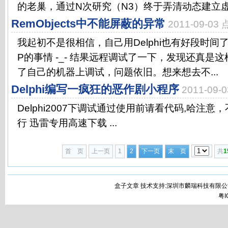
的老巢，通过N次研究（N3）终于弄清动态建立虚拟
RemObjects中不能屏蔽的异常
2011-09-03
我起初不是很相信，自己用Delphi也有好段时间
P的事情 -_- 结果远程调试了一下，发现还真是
了自己的机器上调试，问题依旧。想来想去不...
Delphi编写一疯狂的恶作剧小程序
2011-09
Delphi2007下调试通过使用前请看代码,哈注意，不要
行 迅雷专用高速下载 ...
首 页
上一页
1
2
下一页
末 页
共
1
盒子文章 技术支持:深圳市麟瑞科技有限公
粤I