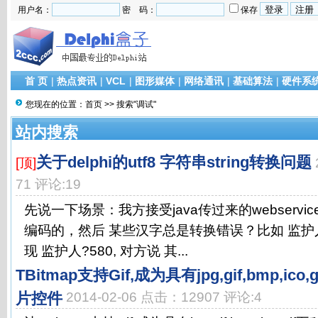
用户名：
密 码：
保存
首 页
|
热点资讯
|
VCL
|
图形媒体
|
网络通讯
|
基础算法
|
硬件系
您现在的位置：
首页
>> 搜索"调试"
站内搜索
关于delphi的utf8 字符串string转换问题
[顶]
71 评论:19
先说一下场景：我方接受java传过来的webservic
编码的，然后 某些汉字总是转换错误？比如 监护人
现 监护人?580, 对方说 其...
TBitmap支持Gif,成为具有jpg,gif,bmp,i
片控件
2014-02-06 点击：12907 评论:4