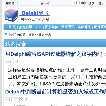
用户名：
密 码：
保存
首 页
|
热点资讯
|
VCL
|
图形媒体
|
网络通讯
|
基础算法
|
硬件系
您现在的位置：
首页
>> 搜索"动态"
站内搜索
用Delphi编写ISAPI过滤器详解之汉字内码
评论:0
这样做显然要增加站点的维护工作，更新主页时
且如果主页内容是实时更新的，采用手工维护两
了。本文介绍了用ISAPI过滤器来动态产生另外一套
Delphi中判断当前计算机是否加入域或工作
747 评论:0