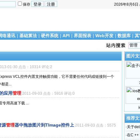
保存
2026年8月6日
网络通讯
|
基础算法
|
硬件系统
|
API
|
界面报表
|
Web开发
|
数据库
|
其
图片文
013-01-30 点击：10314 评论:2
的DevExpress VCL控件内置支持触摸功能，它不需要任何代码或链接到一个
是...
组的应用
管理
2011-09-03 点击：5916 评论:0
'> 迅雷专用高速下载 ...
推荐文
资源
管理
器中拖放图片到TImage控件上
2011-09-03 点击：5575
·
关于del
·
在C ++ 