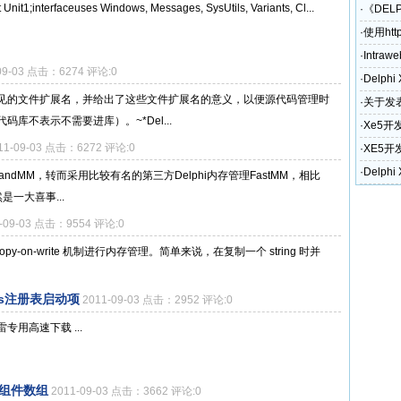
t Unit1;interfaceuses Windows, Messages, SysUtils, Variants, Cl...
·
《DEL
·
使用htt
·
Intraw
09-03 点击：6274 评论:0
·
Delph
中常见的文件扩展名，并给出了这些文件扩展名的意义，以便源代码管理时
·
关于发表
库不表示不需要进库）。~*Del...
奖励政
·
Xe5开
11-09-03 点击：6272 评论:0
·
XE5开
和电话)
·
Delph
rlandMM，转而采用比较有名的第三方Delphi内存管理FastMM，相比
是一大喜事...
1-09-03 点击：9554 评论:0
 copy-on-write 机制进行内存管理。简单来说，在复制一个 string 时并
ws注册表启动项
2011-09-03 点击：2952 评论:0
'> 迅雷专用高速下载 ...
组件数组
2011-09-03 点击：3662 评论:0