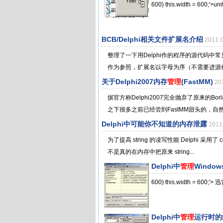
600) this.width = 600;'>uni
BCB/Delphi相关文件扩展名介绍
2011-
整理了一下用Delphi作的程序的源代码
作为参照，扩展名以字母为序（不需要进源代码
关于Delphi2007内存
管理
(FastMM)
20
据官方称Delphi2007完全抛弃了原来的Bo
之下很多之前已经尝到FastMM甜头的，自然
Delphi中可能你不知道的内存泄露
201
为了提高 string 的读写性能 Delphi 采用了
不是真的在内存中把原来 string...
Delphi中
管理
Windo
600) this.width = 600;
Delphi中
管理
运行时的