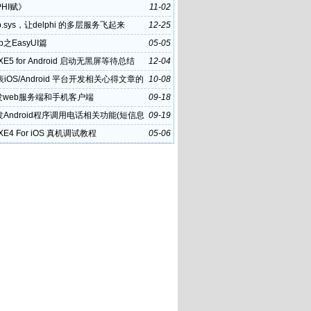
PHI赋》
11-02
p.sys，让delphi 的多层服务飞起来
12-25
eb之EasyUI篇
05-05
i XE5 for Android 启动无黑屏等待总结
12-04
iOS/Android 平台开发相关心得文章的
10-08
策
发web服务端和手机客户端
09-18
发Android程序调用电话相关功能(短信息
09-19
i XE4 For iOS 真机调试教程
05-06