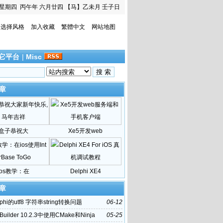
星期四
丙午年 六月廿四
【马】乙未月 壬子日
选择风格
加入收藏
繁體中文
网站地图
它平台
|
Misc
章
盒子恭祝大
Xe5开发web
ios教学：在
Delphi XE4
章
phi的utf8 字符串string转换问题
06-12
Builder 10.2.3中使用CMake和Ninja
05-25