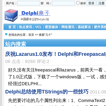
用户名：
密 码：
保存
首 页
|
热点资讯
|
VCL
|
图形媒体
|
网络通讯
|
基础算法
|
硬件系
您现在的位置：
首页
>> 搜索"几个"
站内搜索
庆祝Lazarus1.0发布！Delphi和Freepas
06 点击：9260 评论:2
好久没有关注freepascal和lazarus，前两天一看
了1.0正式版，下载了一个windows版，一试，
经强过DELPHI...
Delphi总结使用TStrings的一些技巧
2011-
先把要讨论的几个属性列出来：1、CommaText2、Deli