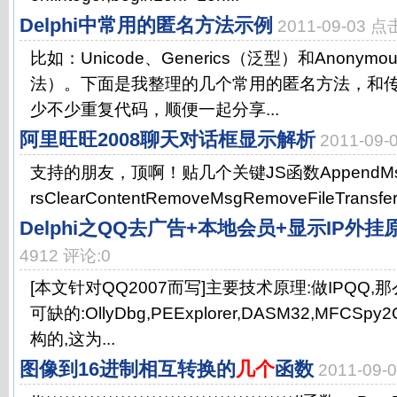
Delphi中常用的匿名方法示例
2011-09-03 
比如：Unicode、Generics（泛型）和Anonymou
法）。下面是我整理的几个常用的匿名方法，和
少不少重复代码，顺便一起分享...
阿里旺旺2008聊天对话框显示解析
2011-09
支持的朋友，顶啊！贴几个关键JS函数AppendMsgApp
rsClearContentRemoveMsgRemoveFileTransfe
Delphi之QQ去广告+本地会员+显示IP外挂
4912 评论:0
[本文针对QQ2007而写]主要技术原理:做IPQQ
可缺的:OllyDbg,PEExplorer,DASM32,MF
构的,这为...
图像到16进制相互转换的
几个
函数
2011-09