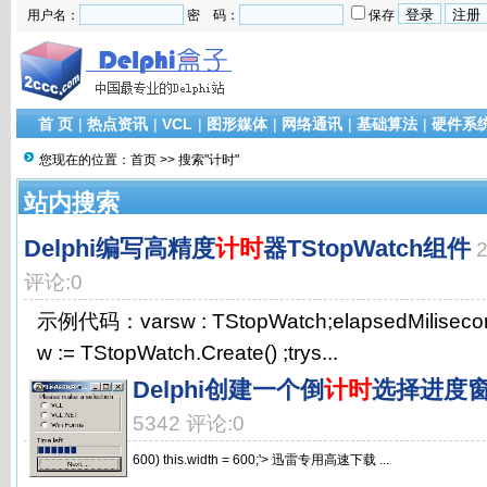
用户名：
密 码：
保存
首 页
|
热点资讯
|
VCL
|
图形媒体
|
网络通讯
|
基础算法
|
硬件系
您现在的位置：
首页
>> 搜索"计时"
站内搜索
Delphi编写高精度
计时
器TStopWatch组件
评论:0
示例代码：varsw : TStopWatch;elapsedMiliseconds
w := TStopWatch.Create() ;trys...
Delphi创建一个倒
计时
选择进度
5342 评论:0
600) this.width = 600;'> 迅雷专用高速下载 ...