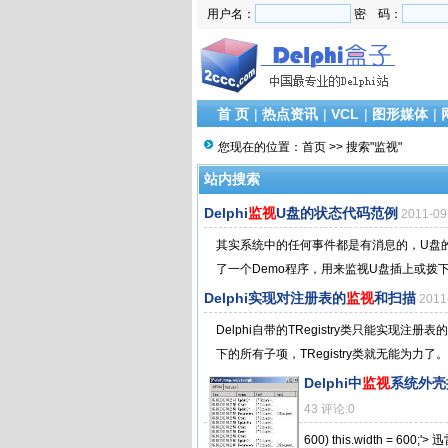
用户名：
密 码：
首 页
|
热点资讯
|
VCL
|
图形媒体
|
您现在的位置：
首页
>> 搜索"监视"
站内搜索
Delphi
监视
U盘的状态代码范例
2011-0
其实系统中的任何事件都是有消息的，U盘
了一个Demo程序，用来监视U盘插上或拨下
Delphi实现对注册表的
监视
和扫描
201
Delphi自带的TRegistry类只能实
下的所有子项，TRegistry类就无能为力了。
Delphi中
监视
系统外壳操作
43 评论:0
600) this.width = 600;