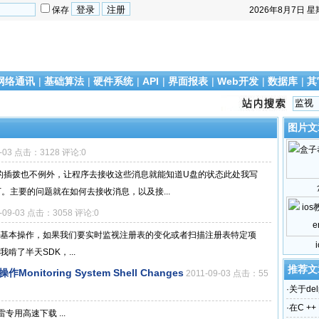
保存
2026年8月7日
星
网络通讯
|
基础算法
|
硬件系统
|
API
|
界面报表
|
Web开发
|
数据库
|
其
图片文
9-03 点击：3128 评论:0
的插拨也不例外，让程序去接收这些消息就能知道U盘的状态此处我写
。主要的问题就在如何去接收消息，以及接...
1-09-03 点击：3058 评论:0
现注册表的基本操作，如果我们要实时监视注册表的变化或者扫描注册表特定项
我啃了半天SDK，...
推荐文
Monitoring System Shell Changes
2011-09-03 点击：55
·
关于del
·
在C ++ 
'> 迅雷专用高速下载 ...