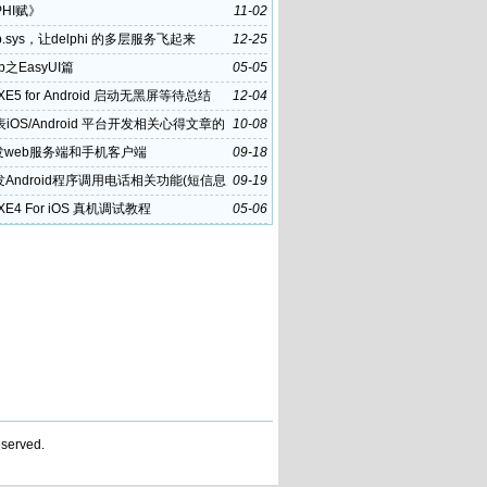
PHI赋》
11-02
p.sys，让delphi 的多层服务飞起来
12-25
eb之EasyUI篇
05-05
i XE5 for Android 启动无黑屏等待总结
12-04
iOS/Android 平台开发相关心得文章的
10-08
策
发web服务端和手机客户端
09-18
发Android程序调用电话相关功能(短信息
09-19
i XE4 For iOS 真机调试教程
05-06
served.