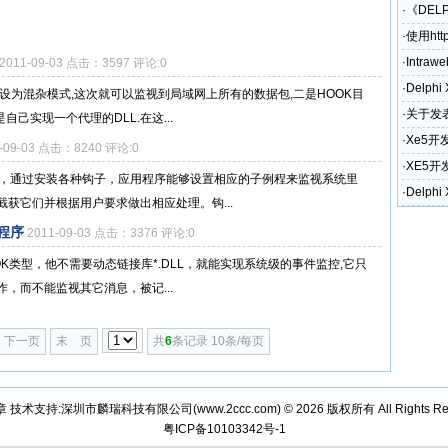
·
《DEL
·
使用htt
·
Intraw
2011-09-03 点击：3597 评论:0
·
Delph
设为混杂模式,这次就可以监视到局域网上所有的数据包,二是HOOK目
·
关于发表
自己实现一个代理的DLL.在这...
奖励政
·
Xe5开
1-09-03 点击：8240 评论:0
·
XE5开
要点，通过安装各种钩子，应用程序能够设置相应的子例程来监视系统里
和电话)
·
Delph
获它们并根据用户要求做出相应处理。钩...
例程序
2011-09-03 点击：3376 评论:0
OK类型，他不需要动态链接库*.DLL，就能实现系统级的事件监控,它只
，而不能监视其它消息，被记...
下一页
末 页
共
6
条记录 10条/每页
章 技术支持:深圳市麟瑞科技有限公司(
www.2ccc.com
) © 2026 版权所有 All Rights Re
粤ICP备10103342号-1