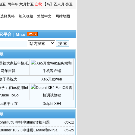
期五
丙午年 六月廿五
立秋
【马】乙未月 癸丑
日
选择风格
加入收藏
繁體中文
网站地图
它平台
|
Misc
章
盒子恭祝大
Xe5开发web
ios教学：在
Delphi XE4
章
phi的utf8 字符串string转换问题
06-12
Builder 10.2.3中使用CMake和Ninja
05-25