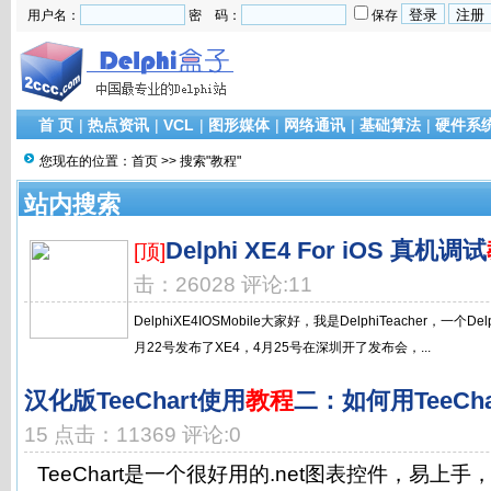
用户名：
密 码：
保存
首 页
|
热点资讯
|
VCL
|
图形媒体
|
网络通讯
|
基础算法
|
硬件系
您现在的位置：
首页
>> 搜索"教程"
站内搜索
Delphi XE4 For iOS 真机调试
[顶]
击：26028 评论:11
DelphiXE4IOSMobile大家好，我是DelphiTeacher，一个D
月22号发布了XE4，4月25号在深圳开了发布会，...
汉化版TeeChart使用
教程
二：如何用TeeCh
15 点击：11369 评论:0
TeeChart是一个很好用的.net图表控件，易上