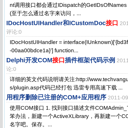
nt调用接口都会通过IDispatch的GetIDsOfNa
(至于怎么通过名字来访问，...
IDocHostUIHandler和ICustomDoc
接口
20
评论:0
IDocHostUIHandler = interface(IUnknown)['{bd
-00aa00bdce1a}'] function...
Delphi开发COM
接口
插件框架代码示例
201
论:0
详细的英文代码说明请关注:http://www.techvanguards
s/plugin.asp代码已经打包 迅雷专用高速下载 ...
用程序删除已注册的COM+应用程序
2011-0
使用COM接口 1. 找到接口描述文件COMAdmin_T
笨办法，新建一个ActiveXLibrary，再新建一个C
名字吧。保存。...