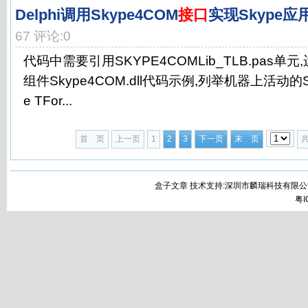
Delphi调用Skype4COM
接口
实现Skype应
67 评论:0
代码中需要引用SKYPE4COMLib_TLB.pas单
组件Skype4COM.dll代码示例,列举机器上活动的Sk
e TFor...
首 页
上一页
1
2
3
下一页
末 页
盒子文章 技术支持:深圳市麟瑞科技有限公
粤I