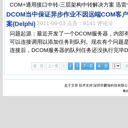
COM+通用接口中转-三层架构中转解决方案 迅雷专
DCOM当中保证异步作业不因远端COM客
案(Delphi)
2011-09-03 点击：8141 评论:0
问题起源：最近开发了一个DCOM服务器，内部
可以连接调用以添加任务到队列。现在有个问题
连接后，DCOM服务器的队列任务还没执行完毕DCO
首 页
上一页
1
2
3
下一页
末 页
盒子文章 技术支持:深圳市麟瑞科技有限公
粤I