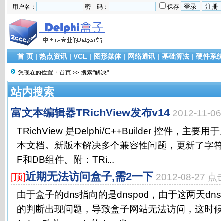
用户名：
密 码：
保存
首 页
|
热点资讯
|
VCL
|
图形媒体
|
网络通讯
|
基础算法
|
硬件系
您现在的位置：
首页
>> 搜索"解决"
站内搜索
富文本编辑器TRichView发布v14
2012-11-
TRichView 是Delphi/C++Builder 控件
本文档。新版本解决多个兼容性问题，更新了字符
F和DB组件。附：TRi...
近期无法访问盒子,需2一下
[顶]
2012-08-27 
由于盒子的dns指向的是dnspod，由于这两天dns
的判断出现问题，导致盒子网站无法访问，这时