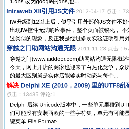
1.dns 改为google的dns,也...
Intraweb XII引用JS文件
2012-04-17 点击：7
IW升级到12以上后，似乎引用外部的JS文件不
出现IW控件无法响应事件，整个页面被锁死， 
过类似的现象，反正我是经过多次实验证明引用外部
穿越之门助网站沟通无限
2011-11-23 点击：5
穿越之门(www.aiddoor.com)助网站沟通无
今天，网上开店的商家也迎来了白热化竞争，众
的最大区别就是实体店能够实时动态与每个...
解决
Delphi XE (2010，2009) 里的UTF
点击：13435 评论:1
Delphi 后续 Unicode版本中，一些单元里碰到
们可能没有安装西欧的一些字符集，单元有可能显示错
键菜单 File Format-...