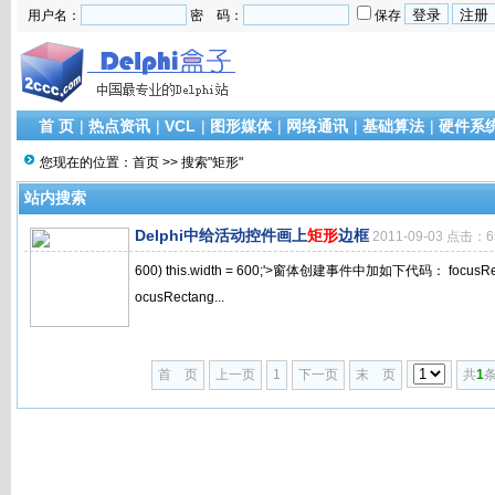
用户名：
密 码：
保存
首 页
|
热点资讯
|
VCL
|
图形媒体
|
网络通讯
|
基础算法
|
硬件系
您现在的位置：
首页
>> 搜索"矩形"
站内搜索
Delphi中给活动控件画上
矩形
边框
2011-09-03 点击：6
600) this.width = 600;'>窗体创建事件中加如下代码： focusRectang
ocusRectang...
首 页
上一页
1
下一页
末 页
共
1
条