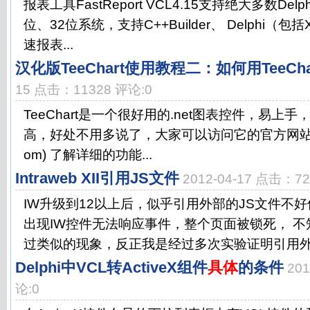
报表工具FastReport VCL4.15支持绝大多数De
位、32位系统，支持C++Builder、 Delphi（
速报表...
汉化版TeeChart使用教程二：如何用TeeCh
15 点击：11328 评论:0
TeeChart是一个很好用的.net图表控件，易上
高，好处不用多说了，大家可以访问它的官方网站 (http:
om) 了解详细的功能...
Intraweb XII引用JS文件
2012-04-17 点击：7
IW升级到12以上后，似乎引用外部的JS文件不
出现IW控件无法响应事件，整个页面被锁死， 
过类似的现象，反正我是经过多次实验证明引用外部
Delphi中VCL转ActiveX组件
具体
的条件
20
论:0