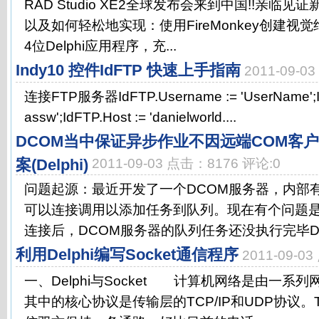
RAD Studio XE2全球发布会来到中国!!亲临
以及如何轻松地实现：使用FireMonkey创建视
4位Delphi应用程序，充...
Indy10 控件IdFTP 快速上手指南
2011-09-0
连接FTP服务器IdFTP.Username := 'UserName';Id
assw';IdFTP.Host := 'danielworld....
DCOM当中保证异步作业不因远端COM客
案(Delphi)
2011-09-03 点击：8176 评论:0
问题起源：最近开发了一个DCOM服务器，内部
可以连接调用以添加任务到队列。现在有个问题
连接后，DCOM服务器的队列任务还没执行完毕DCO
利用Delphi编写Socket通信程序
2011-09-0
一、Delphi与Socket 计算机网络是由一系
其中的核心协议是传输层的TCP/IP和UDP协议