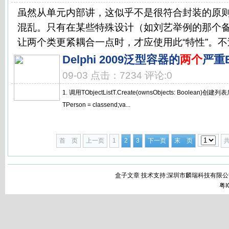
虽然从单元内部讲，这似乎不是很符合封装的原
混乱。只有在某些特殊设计（如刘艺举例的那个
让两个类更紧耦合一点时，才应使用此“特性”。不过
Delphi 2009泛型容器的
两个
严重
09-03 点击：7234 评论:0
1. 调用TObjectListT.Create(ownsObjects: Boolea
TPerson = classend;va...
首 页
上一页
1
2
3
下一页
末 页
盒子文章 技术支持:深圳市麟瑞科技有限公
粤I