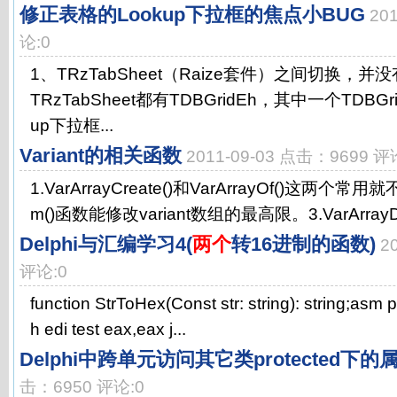
修正表格的Lookup下拉框的焦点小BUG
20
论:0
1、TRzTabSheet（Raize套件）之间切换，
TRzTabSheet都有TDBGridEh，其中一个TDBG
up下拉框...
Variant的相关函数
2011-09-03 点击：9699 评
1.VarArrayCreate()和VarArrayOf()这两个常用就
m()函数能修改variant数组的最高限。3.VarArrayDi
Delphi与汇编学习4(
两个
转16进制的函数)
2
评论:0
function StrToHex(Const str: string): string;asm
h edi test eax,eax j...
Delphi中跨单元访问其它类protected下
击：6950 评论:0