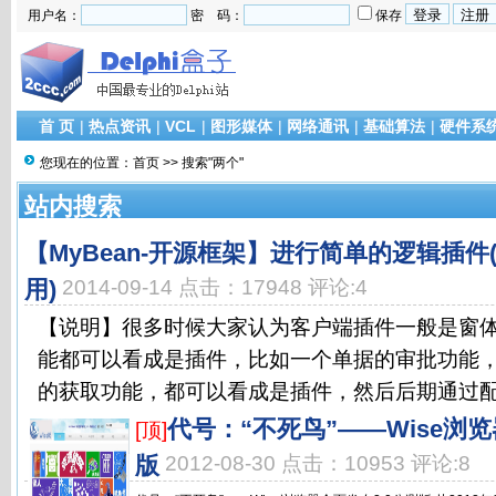
用户名：
密 码：
保存
首 页
|
热点资讯
|
VCL
|
图形媒体
|
网络通讯
|
基础算法
|
硬件系
您现在的位置：
首页
>> 搜索"两个"
站内搜索
【MyBean-开源框架】进行简单的逻辑插
用)
2014-09-14 点击：17948 评论:4
【说明】很多时候大家认为客户端插件一般是窗
能都可以看成是插件，比如一个单据的审批功能
的获取功能，都可以看成是插件，然后后期通过配置
代号：“不死鸟”——Wise浏览
[顶]
版
2012-08-30 点击：10953 评论:8