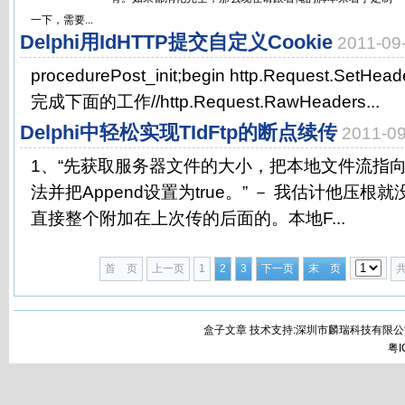
一下，需要...
Delphi用IdHTTP提交自定义Cookie
2011-0
procedurePost_init;begin http.Request.Se
完成下面的工作//http.Request.RawHeaders...
Delphi中轻松实现TIdFtp的断点续传
2011-0
1、“先获取服务器文件的大小，把本地文件流指向
法并把Append设置为true。” － 我估计他压
直接整个附加在上次传的后面的。本地F...
首 页
上一页
1
2
3
下一页
末 页
盒子文章 技术支持:深圳市麟瑞科技有限公
粤I