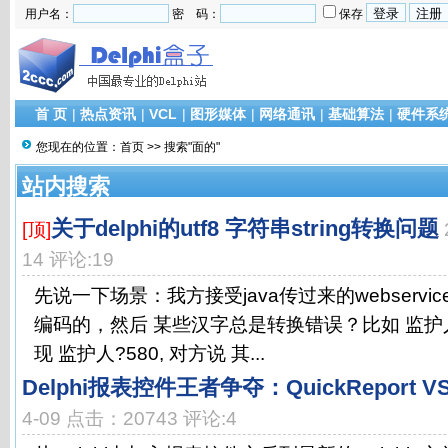
用户名：
密 码：
保存
首 页
|
热点资讯
|
VCL
|
图形媒体
|
网络通讯
|
基础算法
|
硬件系
您现在的位置：
首页
>> 搜索"面的"
站内搜索
关于delphi的utf8 字符串string转换问题
[顶]
14 评论:19
先说一下场景：我方接受java传过来的webservic
编码的，然后 某些汉字总是转换错误？比如 监护人
现 监护人?580, 对方说 其...
Delphi报表控件王者争夺：QuickReport VS 
4-09 点击：20743 评论:4