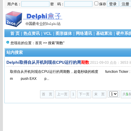
用户名：
密 码：
保存
首 页
|
热点资讯
|
VCL
|
图形媒体
|
网络通讯
|
基础算法
|
硬件系
您现在的位置：
首页
>> 搜索"期数"
站内搜索
Delphi取得自从开机到现在CPU运行的周
期数
2011-09-03 点击：3653 
取得自从开机到现在CPU运行的周期数，超毫秒级的精度 function Ticker : DWo
m push EAX p...
首 页
上一页
1
下一页
末 页
共
1
条