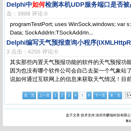
Delphi中
如何
检测本机UDP服务端口是否被
击：3988 评论:0
programTestPort; uses WinSock,windows; var 
Data; SockAddrIn:TSockAddrIn...
Delphi编写天气预报查询小程序(IXMLHttpRe
3 点击：4255 评论:0
其实那些内置天气预报功能的软件的天气预报功
因为也没有哪个软件公司会自己去架一个气象站
说如何通过互联网上的信息来获取天气情况！目前能
首 页
上一页
1
2
3
4
5
6
下一页
末 页
盒子文章 技术支持:深圳市麟瑞科技有限公
粤I