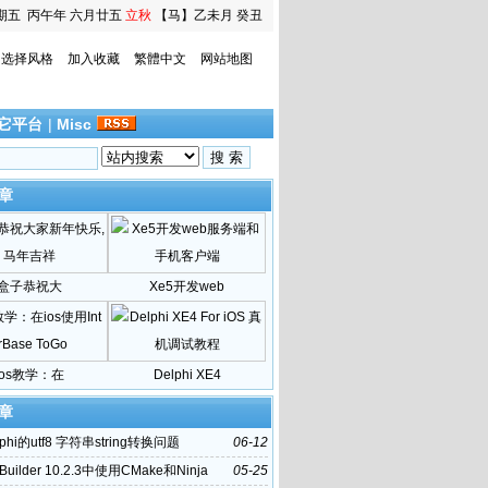
期五
丙午年 六月廿五
立秋
【马】乙未月 癸丑
日
选择风格
加入收藏
繁體中文
网站地图
它平台
|
Misc
章
盒子恭祝大
Xe5开发web
ios教学：在
Delphi XE4
章
phi的utf8 字符串string转换问题
06-12
Builder 10.2.3中使用CMake和Ninja
05-25