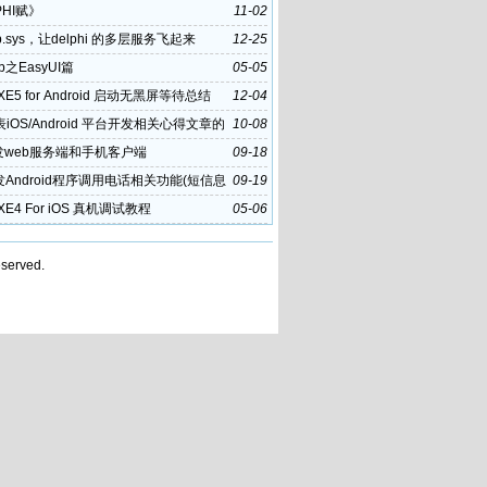
PHI赋》
11-02
p.sys，让delphi 的多层服务飞起来
12-25
eb之EasyUI篇
05-05
i XE5 for Android 启动无黑屏等待总结
12-04
iOS/Android 平台开发相关心得文章的
10-08
策
发web服务端和手机客户端
09-18
发Android程序调用电话相关功能(短信息
09-19
i XE4 For iOS 真机调试教程
05-06
served.