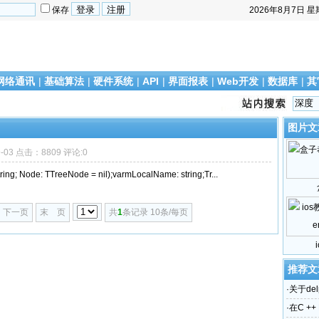
保存
2026年8月7日
星
网络通讯
|
基础算法
|
硬件系统
|
API
|
界面报表
|
Web开发
|
数据库
|
其
图片文
9-03 点击：8809 评论:0
g; Node: TTreeNode = nil);varmLocalName: string;Tr...
下一页
末 页
共
1
条记录 10条/每页
推荐文
·
关于del
·
在C ++ 