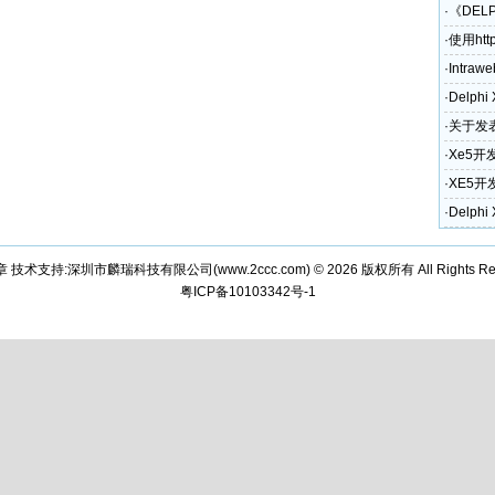
·
《DEL
·
使用htt
·
Intraw
·
Delph
·
关于发表
奖励政
·
Xe5开
·
XE5开
和电话)
·
Delph
章 技术支持:深圳市麟瑞科技有限公司(
www.2ccc.com
) © 2026 版权所有 All Rights Re
粤ICP备10103342号-1