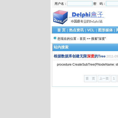
用户名：
密 码：
首 页
|
热点资讯
|
VCL
|
图形媒体
|
您现在的位置：
首页
>> 搜索"深度"
站内搜索
根据数据库创建无限
深度
的Tree
2011-0
procedure CreateSubTree(FNodeName: strin
首 页
上一页
1