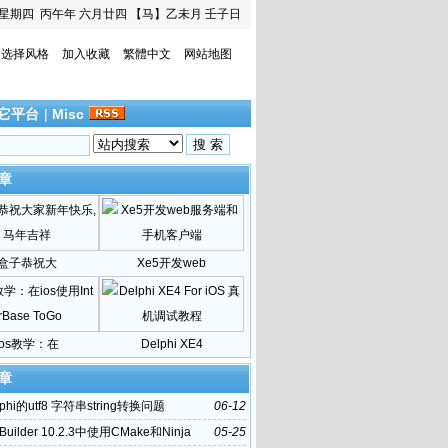
星期四
丙午年 六月廿四
【马】乙未月 壬子日
选择风格
加入收藏
繁體中文
网站地图
它平台
|
Misc
章
盒子恭祝大
Xe5开发web
ios教学：在
Delphi XE4
章
phi的utf8 字符串string转换问题
06-12
Builder 10.2.3中使用CMake和Ninja
05-25