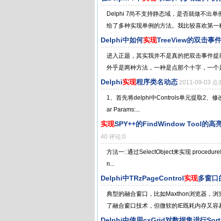
Delphi 7尚不支持静态域，是否就做不出
给了多种实现单例的方法。我比较喜欢第一种，也
Delphi中如何
实现
TreeView的双击
进入正题，其实我并不是真的把双击事件提
外乎是两种方法，一种是点那个十字，一个是
Delphi
实现
程序类名动态
2011-09-03 
1、首先将delphi中Controls单元提取2、修改Co
ar Params:...
实现
SPY++的FindWindow Too
40 评论:0
方法一: 通过SelectObject来实现 procedureIn
n...
Delphi中TRzPageControl
实现
多窗口
典型的融合窗口，比如Maxthon浏览器，
了融合窗口技术，但微软的IE既耗内存又容易崩
Delphi中使用cxGrid对数据集进行Sor