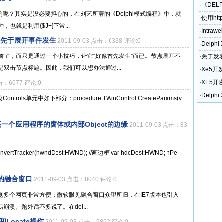
·
《DEL
单例呢？其实是没必要担心的，在刘艺所著的《Delphi模式编程》中，就
·
使用htt
就是利用{$J+}下常...
·
Intraw
事件先于展开事件发生
2011-09-03 点击：6338 评论:0
·
Delph
前了，而只是通过一个小技巧，让它“好像首先发生”而已。节点展开不
·
关于发表
双击节点标题。因此，我们可以想办法通过...
奖励政
·
Xe5开
·
XE5开
点击：6677 评论:0
和电话)
·
Delph
ntrols单元中如下部分：procedure TWinControl.CreateParams(v
l的高亮一个应用程序的窗体或内部Object的边缘
2011-09-03 点击：83
vertTracker(hwndDest:HWND); //画边框 var hdcDest:HWND; hPe
的融合窗口
2011-09-03 点击：8040 评论:0
浏览多个网页非常方便；微软眼见融合窗口众望所归，在IE7版本也引入
溃。题外话不多说了。在del...
t和Locate操作
2011-09-03 点击：9862 评论:0