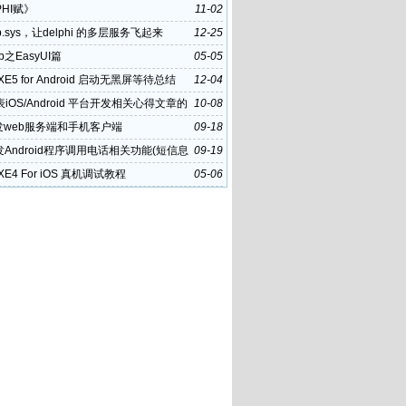
PHI赋》
11-02
p.sys，让delphi 的多层服务飞起来
12-25
eb之EasyUI篇
05-05
i XE5 for Android 启动无黑屏等待总结
12-04
iOS/Android 平台开发相关心得文章的
10-08
策
发web服务端和手机客户端
09-18
发Android程序调用电话相关功能(短信息
09-19
i XE4 For iOS 真机调试教程
05-06