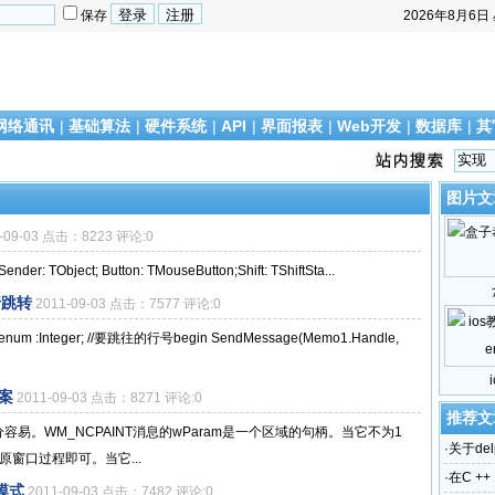
保存
2026年8月6日
网络通讯
|
基础算法
|
硬件系统
|
API
|
界面报表
|
Web开发
|
数据库
|
其
图片文
1-09-03 点击：8223 评论:0
er: TObject; Button: TMouseButton;Shift: TShiftSta...
t行跳转
2011-09-03 点击：7577 评论:0
:Integer; //要跳往的行号begin SendMessage(Memo1.Handle,
方案
2011-09-03 点击：8271 评论:0
推荐文
分容易。WM_NCPAINT消息的wParam是一个区域的句柄。当它不为1
·
关于del
原窗口过程即可。当它...
·
在C ++ 
模式
2011-09-03 点击：7482 评论:0