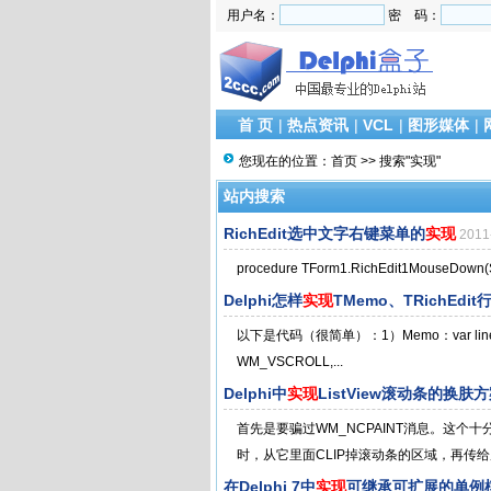
用户名：
密 码：
首 页
|
热点资讯
|
VCL
|
图形媒体
|
您现在的位置：
首页
>> 搜索"实现"
站内搜索
RichEdit选中文字右键菜单的
实现
201
procedure TForm1.RichEdit1MouseDown(Send
Delphi怎样
实现
TMemo、TRichEdi
以下是代码（很简单）：1）Memo：var linenum 
WM_VSCROLL,...
Delphi中
实现
ListView滚动条的换肤
首先是要骗过WM_NCPAINT消息。这个十
时，从它里面CLIP掉滚动条的区域，再传给
在Delphi 7中
实现
可继承可扩展的单例