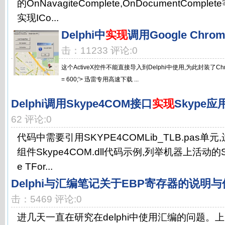
的OnNavagiteComplete,OnDocumentCom
实现ICo...
Delphi中
实现
调用Google Chro
击：11233 评论:0
这个ActiveX控件不能直接导入到Delphi中使用,为此封装了ChromeTa
= 600;'> 迅雷专用高速下载 ...
Delphi调用Skype4COM接口
实现
Skype应
62 评论:0
代码中需要引用SKYPE4COMLib_TLB.pas单
组件Skype4COM.dll代码示例,列举机器上活动的Sk
e TFor...
Delphi与汇编笔记关于EBP寄存器的说明
击：5469 评论:0
进几天一直在研究在delphi中使用汇编的问题。