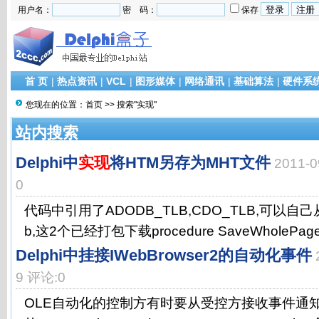
用户名：
密 码：
保存
首 页
|
热点资讯
|
VCL
|
图形媒体
|
网络通讯
|
基础算法
|
硬件系
您现在的位置：
首页
>> 搜索"实现"
站内搜索
Delphi中
实现
将HTM另存为MHT文件
2011-
0
代码中引用了ADODB_TLB,CDO_TLB,可以自己从D
b,这2个已经打包下载procedure SaveWholePage(mU
Delphi中挂接IWebBrowser2的自动化事件
9 评论:0
OLE自动化的控制方有时要从受控方接收事件通知。比