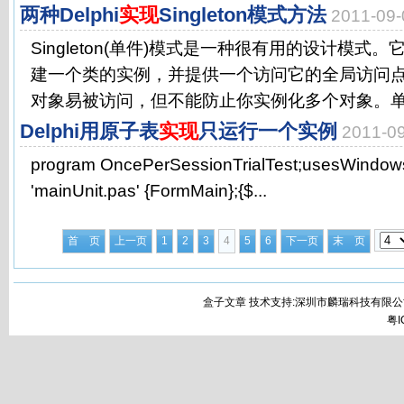
两种Delphi
实现
Singleton模式方法
2011-09
Singleton(单件)模式是一种很有用的设计模式
建一个类的实例，并提供一个访问它的全局访问
对象易被访问，但不能防止你实例化多个对象。单.
Delphi用原子表
实现
只运行一个实例
2011-
program OncePerSessionTrialTest;usesWindows
'mainUnit.pas' {FormMain};{$...
首 页
上一页
1
2
3
4
5
6
下一页
末 页
盒子文章 技术支持:深圳市麟瑞科技有限公
粤I