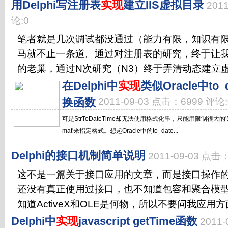
用Delphi写注册表
实现
建立IIS虚拟目录
201
论:0
笔者就是几次调试都没通过（能力有限，知识有限呀
马就不止一条道。通过对注册表的研究，终于让我发
的老巢，通过N次研究（N3）终于弄清动态建立虚拟
在Delphi中
实现
类似Oracle中t
换函数
2011-09-03 点击：6999 评论:
可是StrToDateTime却无法使用格式化串，只能用限制很大的'ShortD
mat'来指定格式。想起Oracle中的to_date...
Delphi的接口机制简单说明
2011-09-03 点击
这不是一篇关于接口应用的文章，而是接口操作
还没有真正使用过接口，也不知道包容和聚合模
知道ActiveX和OLE是何物，所以不要问我应用方面
Delphi中
实现
javascript getTime函数
2011