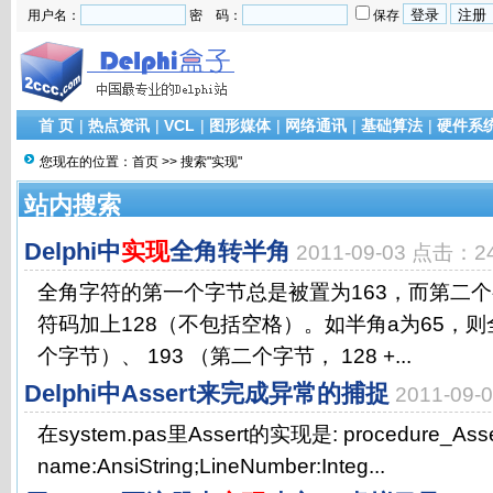
用户名：
密 码：
保存
首 页
|
热点资讯
|
VCL
|
图形媒体
|
网络通讯
|
基础算法
|
硬件系
您现在的位置：
首页
>> 搜索"实现"
站内搜索
Delphi中
实现
全角转半角
2011-09-03 点击：2
全角字符的第一个字节总是被置为163，而第二
符码加上128（不包括空格）。如半角a为65，则
个字节）、 193 （第二个字节， 128 +...
Delphi中Assert来完成异常的捕捉
2011-09
在system.pas里Assert的实现是: procedure_Asser
name:AnsiString;LineNumber:Integ...