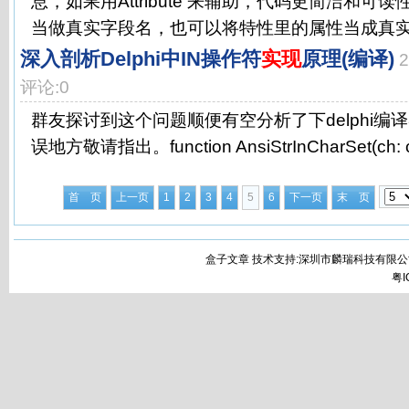
息，如果用Attribute 来辅助，代码更简洁和可
当做真实字段名，也可以将特性里的属性当成真实.
深入剖析Delphi中IN操作符
实现
原理(编译)
评论:0
群友探讨到这个问题顺便有空分析了下delphi编
误地方敬请指出。function AnsiStrInCharSet(ch: cha
首 页
上一页
1
2
3
4
5
6
下一页
末 页
盒子文章 技术支持:深圳市麟瑞科技有限公
粤I