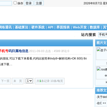
保存
2026年8月7日
星
网络通讯
|
基础算法
|
硬件系统
|
API
|
界面报表
|
Web开发
|
数据库
|
其
图片文
手机号
码归属地信息
2011-09-03 点击：4589 评论:0
,可以下载下来看看,代码比较简单Indy9+解析结构=OK 600) thi
高速下载 ...
下一页
末 页
共
1
条记录 10条/每页
推荐文
·
关于del
·
在C ++ 