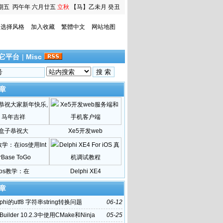
期五
丙午年 六月廿五
立秋
【马】乙未月 癸丑
日
选择风格
加入收藏
繁體中文
网站地图
它平台
|
Misc
章
盒子恭祝大
Xe5开发web
ios教学：在
Delphi XE4
章
phi的utf8 字符串string转换问题
06-12
Builder 10.2.3中使用CMake和Ninja
05-25