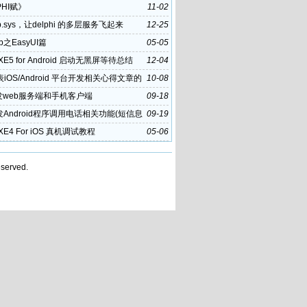
PHI赋》
11-02
p.sys，让delphi 的多层服务飞起来
12-25
eb之EasyUI篇
05-05
i XE5 for Android 启动无黑屏等待总结
12-04
iOS/Android 平台开发相关心得文章的
10-08
策
发web服务端和手机客户端
09-18
发Android程序调用电话相关功能(短信息
09-19
i XE4 For iOS 真机调试教程
05-06
served.