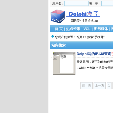
用户名：
密 码：
首 页
|
热点资讯
|
VCL
|
图形媒体
|
您现在的位置：
首页
>> 搜索"手机号"
站内搜索
Delphi写的IP138查询
看效果图，还不知道如何弄的朋友
s.width = 600;'> 迅雷专用
首 页
上一页
1