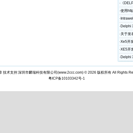
·
《DEL
·
使用htt
·
Intraw
·
Delph
·
关于发表
奖励政
·
Xe5开
·
XE5开
和电话)
·
Delph
章 技术支持:深圳市麟瑞科技有限公司(
www.2ccc.com
) © 2026 版权所有 All Rights Re
粤ICP备10103342号-1